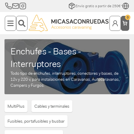
Envío gratis a partir de 250€*
0
Enchufes - Bases -
Interruptores
Todo tipo de enchufes, interruptores, conectores y bases, de
12v y 220 v, para instalaciones en Caravanas, Autocaravanas,
Campers y Furgos.
MultiPlus
Cables y terminales
Fusibles, portafusibles y busbar