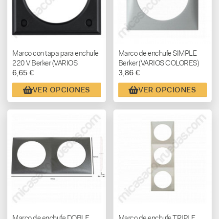
Marco con tapa para enchufe
Marco de enchufe SIMPLE
220 V Berker (VARIOS
Berker (VARIOS COLORES)
6,65 €
3,86 €
COLORES)
VER OPCIONES
VER OPCIONES
Marco de enchufe DOBLE
Marco de enchufe TRIPLE