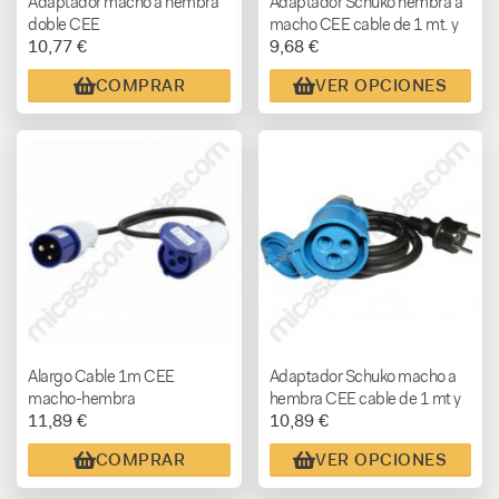
Adaptador macho a hembra
Adaptador Schuko hembra a
doble CEE
macho CEE cable de 1 mt. y
10,77 €
9,68 €
1.5 mt
COMPRAR
VER OPCIONES
Alargo Cable 1m CEE
Adaptador Schuko macho a
macho-hembra
hembra CEE cable de 1 mt y
11,89 €
10,89 €
1,5 mts ( para camping sin
toma CEE )
COMPRAR
VER OPCIONES