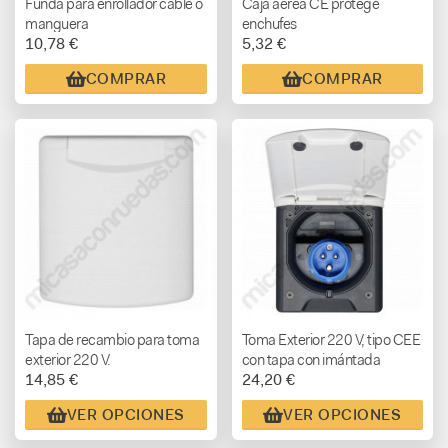
Funda para enrollador cable o
Caja aérea CE protege
manguera
enchufes
10,78 €
5,32 €
COMPRAR
COMPRAR
Tapa de recambio para toma
Toma Exterior 220 V, tipo CEE
exterior 220 V.
con tapa con imántada
14,85 €
24,20 €
VER OPCIONES
VER OPCIONES