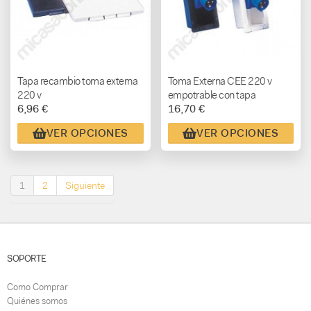
Tapa recambio toma externa
Toma Externa CEE 220 v
220 v
empotrable con tapa
6,96 €
16,70 €
rectangular macho
VER OPCIONES
VER OPCIONES
1
2
Siguiente
SOPORTE
Como Comprar
Quiénes somos