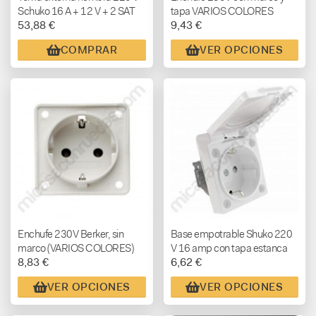
Schuko 16 A + 12 V + 2 SAT
tapa VARIOS COLORES
53,88 €
9,43 €
con tapa
COMPRAR
VER OPCIONES
Enchufe 230V Berker, sin
Base empotrable Shuko 220
marco (VARIOS COLORES)
V 16 amp con tapa estanca
8,83 €
6,62 €
color blanco o negro
VER OPCIONES
VER OPCIONES