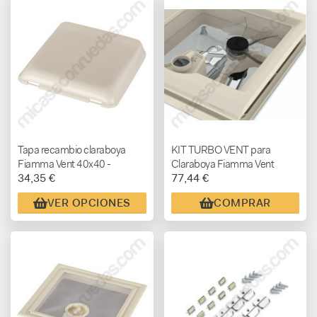
Tapa recambio claraboya
KIT TURBO VENT para
Fiamma Vent 40x40 -
Claraboya Fiamma Vent
34,35 €
77,44 €
BLANCA o CRISTAL
28x28
VER OPCIONES
COMPRAR