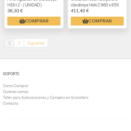
HEKI 2 - ( UNIDAD )
claraboya Heki 2 960 x 655
36,30 €
411,40 €
mm
COMPRAR
COMPRAR
1
2
Siguiente
SOPORTE
Como Comprar
Quiénes somos
Taller para Autocaravanas y Campers en Granollers
Contacto