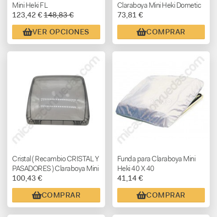
Mini Heki FL
Claraboya Mini Heki Dometic
123,42 €
148,83 €
73,81 €
40X40
VER OPCIONES
COMPRAR
Cristal ( Recambio CRISTAL Y
Funda para Claraboya Mini
PASADORES ) Claraboya Mini
Heki 40 X 40
100,43 €
41,14 €
Heki 40x40 Style/Plus
COMPRAR
COMPRAR