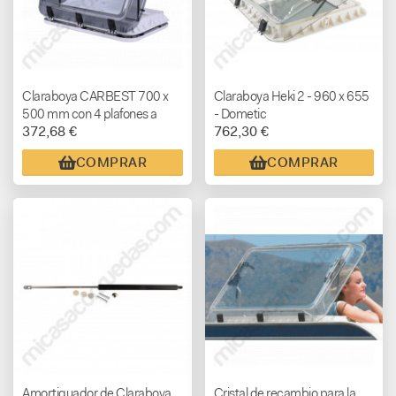
Claraboya CARBEST 700 x
Claraboya Heki 2 - 960 x 655
500 mm con 4 plafones a
- Dometic
372,68 €
762,30 €
Leds
COMPRAR
COMPRAR
Amortiguador de Claraboya
Cristal de recambio para la