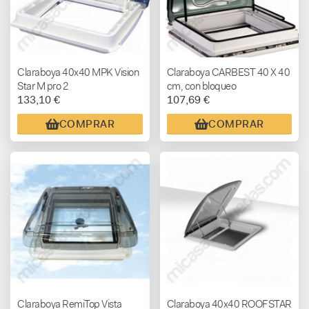
Claraboya 40x40 MPK Vision
Claraboya CARBEST 40 X 40
Star M pro 2
cm, con bloqueo
133,10 €
107,69 €
COMPRAR
COMPRAR
Claraboya RemiTop Vista
Claraboya 40x40 ROOFSTAR