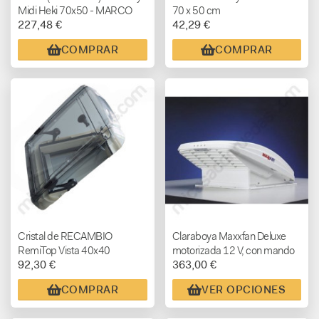
Midi Heki 70x50 - MARCO
70 x 50 cm
227,48 €
42,29 €
BLANCO
COMPRAR
COMPRAR
Cristal de RECAMBIO
Claraboya Maxxfan Deluxe
RemiTop Vista 40x40
motorizada 12 V, con mando
92,30 €
363,00 €
a distancia homologada CEE
COMPRAR
VER OPCIONES