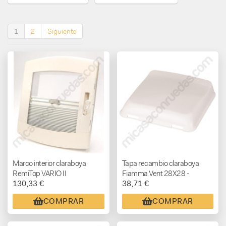
1
2
Siguiente
Marco interior claraboya
Tapa recambio claraboya
RemiTop VARIO II
Fiamma Vent 28X28 -
130,33 €
38,71 €
BLANCA
COMPRAR
COMPRAR