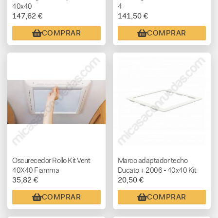
40x40
4
147,62 €
141,50 €
COMPRAR
COMPRAR
Oscurecedor Rollo Kit Vent
Marco adaptador techo
40X40 Fiamma
Ducato + 2006 - 40x40 Kit
35,82 €
20,50 €
Frame Fiamma
COMPRAR
COMPRAR