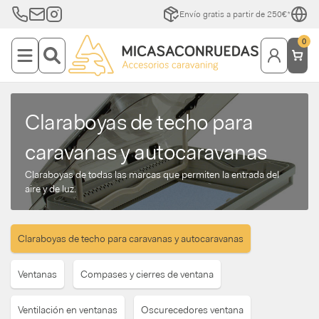
Envío gratis a partir de 250€*
0
Claraboyas de techo para
caravanas y autocaravanas
Claraboyas de todas las marcas que permiten la entrada del
aire y de luz.
Claraboyas de techo para caravanas y autocaravanas
Ventanas
Compases y cierres de ventana
Ventilación en ventanas
Oscurecedores ventana