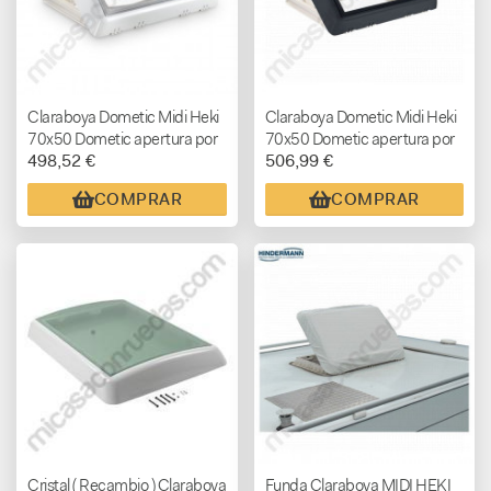
Claraboya Dometic Midi Heki
Claraboya Dometic Midi Heki
70x50 Dometic apertura por
70x50 Dometic apertura por
498,52 €
506,99 €
barra
barra ANTRACITA
COMPRAR
COMPRAR
Cristal ( Recambio ) Claraboya
Funda Claraboya MIDI HEKI