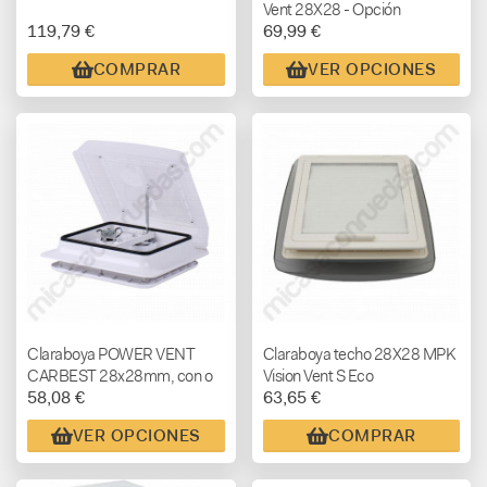
Vent 28X28 - Opción
119,79 €
69,99 €
ventilador TURBOVENT
COMPRAR
VER OPCIONES
Claraboya POWER VENT
Claraboya techo 28X28 MPK
CARBEST 28x28mm, con o
Vision Vent S Eco
58,08 €
63,65 €
sin ventilador
VER OPCIONES
COMPRAR