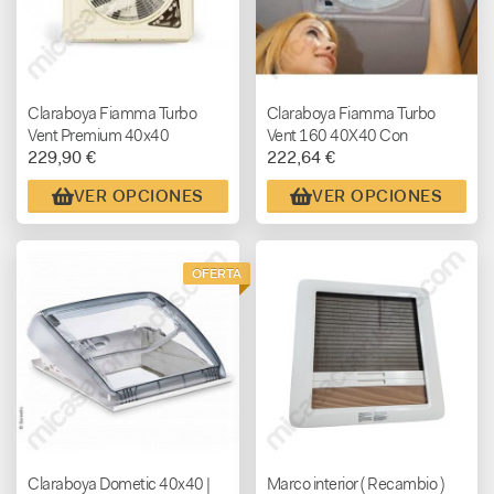
Claraboya Fiamma Turbo
Claraboya Fiamma Turbo
Vent Premium 40x40
Vent 160 40X40 Con
229,90 €
222,64 €
Termostato
VER OPCIONES
VER OPCIONES
OFERTA
Claraboya Dometic 40x40 |
Marco interior ( Recambio )