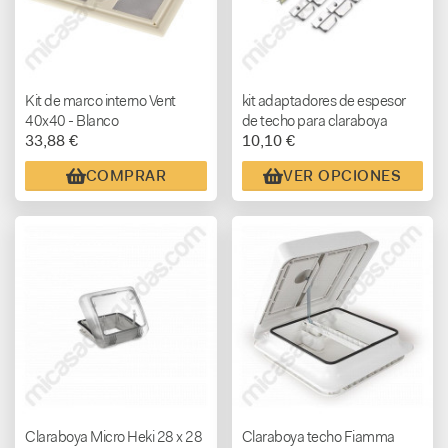
Kit de marco interno Vent
kit adaptadores de espesor
40x40 - Blanco
de techo para claraboya
33,88 €
10,10 €
Micro Heki 28 x 28
COMPRAR
VER OPCIONES
Claraboya Micro Heki 28 x 28
Claraboya techo Fiamma