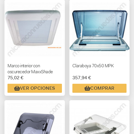
Marco interior con
Claraboya 70x50 MPK
oscurecedor MaxxShade
75,02 €
357,94 €
para MaxxFan (con o sin led)
VER OPCIONES
COMPRAR