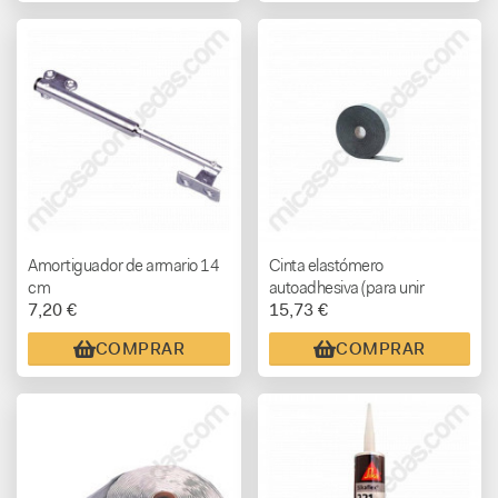
Amortiguador de armario 14
Cinta elastómero
cm
autoadhesiva (para unir
7,20 €
15,73 €
Kaiflex) 15 metros
COMPRAR
COMPRAR