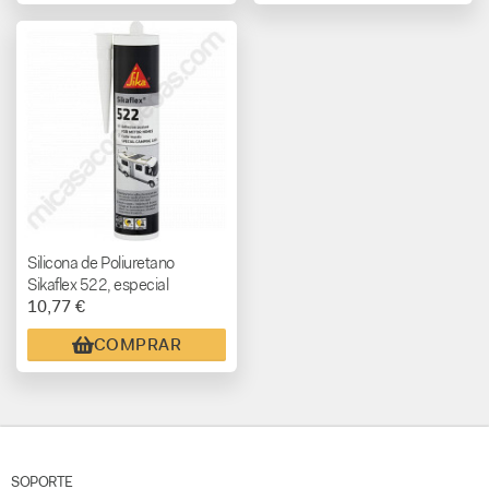
Silicona de Poliuretano
Sikaflex 522, especial
10,77 €
caravaning Color Blanco
COMPRAR
SOPORTE