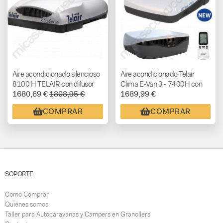
Aire acondicionado silencioso
Aire acondicionado Telair
8100 H TELAIR con difusor
Clima E-Van 3 - 7400H con
1680,69 €
1808,95 €
1689,99 €
bomba de calor para
campers y autocaravanas
COMPRAR
COMPRAR
SOPORTE
Como Comprar
Quiénes somos
Taller para Autocaravanas y Campers en Granollers