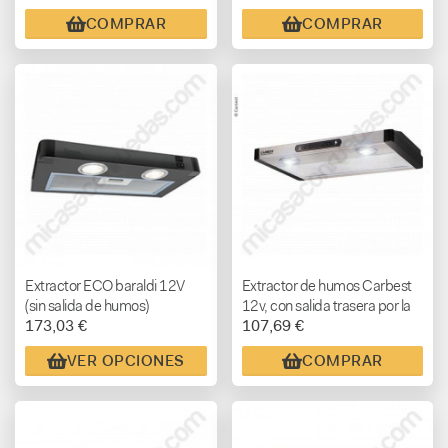
COMPRAR
COMPRAR
Extractor ECO baraldi 12V
Extractor de humos Carbest
(sin salida de humos)
12v, con salida trasera por la
173,03 €
107,69 €
pared, doble motor.
VER OPCIONES
COMPRAR