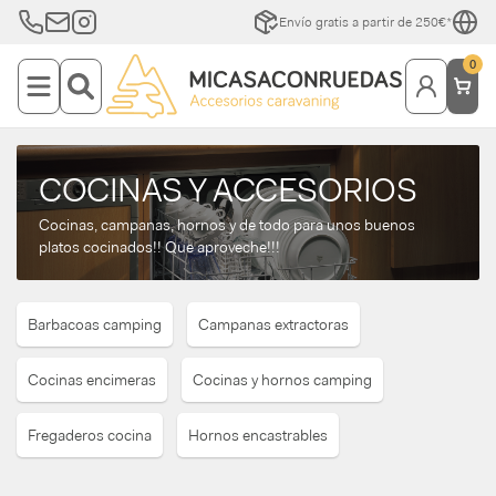
Envío gratis a partir de 250€*
0
COCINAS Y ACCESORIOS
Cocinas, campanas, hornos y de todo para unos buenos
platos cocinados!! Que aproveche!!!
Barbacoas camping
Campanas extractoras
Cocinas encimeras
Cocinas y hornos camping
Fregaderos cocina
Hornos encastrables