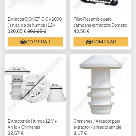
Extractor DOMETIC CK2000
Filtro Recambio para
( sin salida de humos ) 12V
campana extractora Dometic
320,65 €
393,25 €
43,56 €
Ck2000
COMPRAR
COMPRAR
Extractor de Humos 12 V +
Chimenea / Aireador para
Anillo + Chimenea
extractor / aireador simple
32,67 €
8,17 €