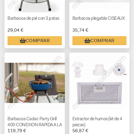
Barbacoa de pié con 3 patas
Barbacoa plegable CISEAUX
29,04 €
35,74 €
COMPRAR
COMPRAR
Barbacoa Cadac Party Grill
Extractor de humos (kit de 4
400 CONEXION RAPIDA A LA
piezas)
119,79 €
56,87 €
AUTOCARAVANA