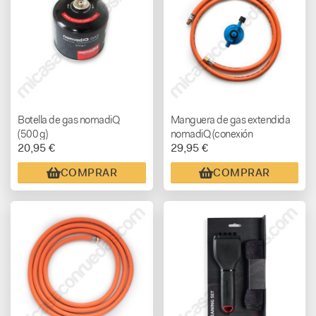
Botella de gas nomadiQ
Manguera de gas extendida
(500 g)
nomadiQ (conexión
20,95 €
29,95 €
Campingaz)
COMPRAR
COMPRAR