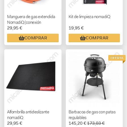
Manguera de gas extendida
Kit de limpieza nomadiQ
NomadiQ (conexión
29,95 €
19,95 €
motorhome)
COMPRAR
COMPRAR
OFERTA
Alfombrilla antideslizante
Barbacoa de gas con patas
nomadiQ
regulables
29,95 €
145,20 €
173,03 €