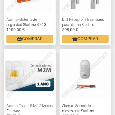
Alarma -Sistema de
kit 1 Receptor + 5 sensores
seguridad StarLine S9 4G
para alarma StarLine
1199,00 €
298,99 €
GPS (MONTAJE INCLUIDO)
COMPRAR
COMPRAR
Alarma -Tarjeta SIM 12 Meses
Alarma -Sensor de
Freeway
movimiento StarLine