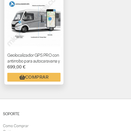
Geolocalizador GPS PRO con
antirrobo para autocaravana y
699,00 €
camper (MONTAJE
INCLUIDO)
COMPRAR
SOPORTE
Como Comprar