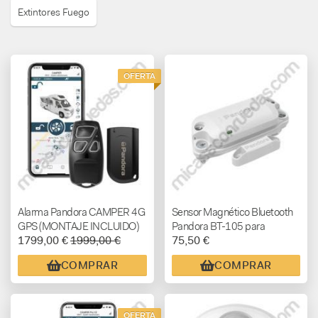
Extintores Fuego
OFERTA
Alarma Pandora CAMPER 4G
Sensor Magnético Bluetooth
GPS (MONTAJE INCLUIDO)
Pandora BT-105 para
1799,00 €
1999,00 €
75,50 €
Alarmas Pandora
COMPRAR
COMPRAR
OFERTA