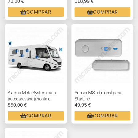
70,00 €
118,99 €
COMPRAR
COMPRAR
Alarma Meta System para
Sensor MS adicional para
autocaravana (montaje
StarLine
850,00 €
49,95 €
incluido)
COMPRAR
COMPRAR