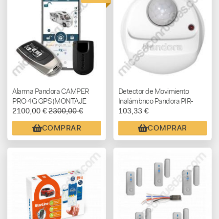
Alarma Pandora CAMPER
Detector de Movimiento
PRO 4G GPS (MONTAJE
Inalámbrico Pandora PIR-
2100,00 €
2300,00 €
103,33 €
INCLUIDO)
100BT
COMPRAR
COMPRAR