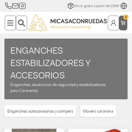
Envío gratis a partir de 250€*
0
ENGANCHES
ESTABILIZADORES Y
ACCESORIOS
Enganches, accesorios de seguridad y estabilizadores
para Caravanas.
Enganches autocaravanas y campers
Movers caravana