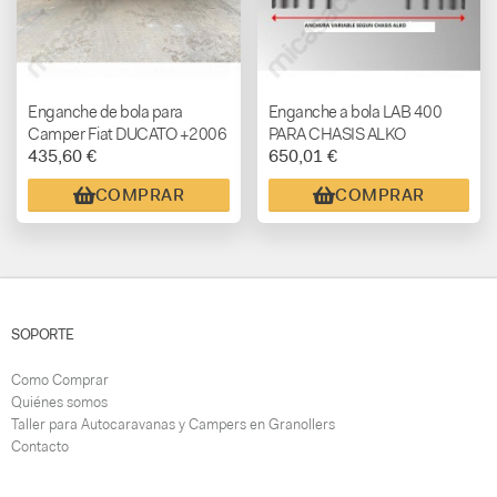
Enganche de bola para
Enganche a bola LAB 400
Camper Fiat DUCATO +2006
PARA CHASIS ALKO
435,60 €
650,01 €
(Bola extraible con cierre)
COMPRAR
COMPRAR
SOPORTE
Como Comprar
Quiénes somos
Taller para Autocaravanas y Campers en Granollers
Contacto