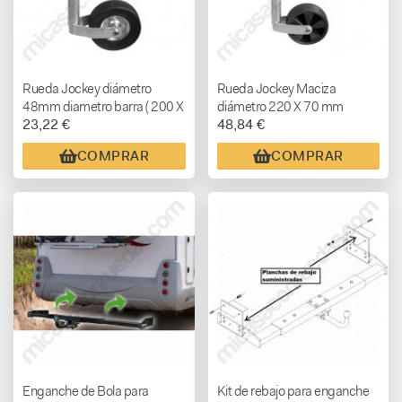
Rueda Jockey diámetro
Rueda Jockey Maciza
48mm diametro barra ( 200 X
diámetro 220 X 70 mm
23,22 €
48,84 €
50 ) diámetro rueda.
COMPRAR
COMPRAR
Enganche de Bola para
Kit de rebajo para enganche