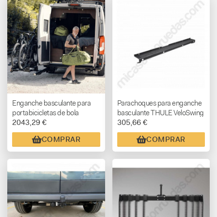
Enganche basculante para
Parachoques para enganche
portabicicletas de bola
basculante THULE VeloSwing
2043,29 €
305,66 €
THULE VeloSwing
CON SENSOR DE
APARCAMIENTO
COMPRAR
COMPRAR