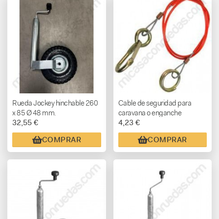
Rueda Jockey hinchable 260
Cable de seguridad para
x 85 Ø 48 mm.
caravana o enganche
32,55 €
4,23 €
remolque
COMPRAR
COMPRAR