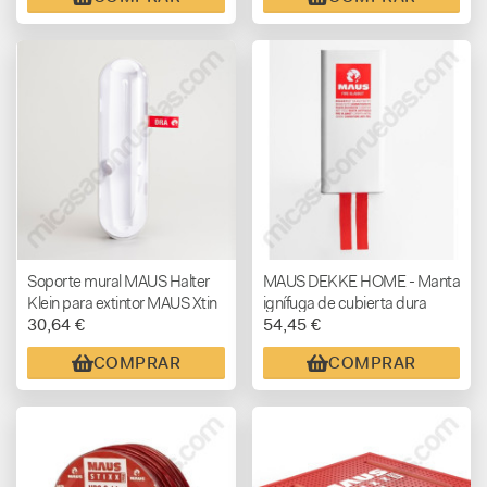
Soporte mural MAUS Halter
MAUS DEKKE HOME - Manta
Klein para extintor MAUS Xtin
ignífuga de cubierta dura
30,64 €
54,45 €
Klein
COMPRAR
COMPRAR