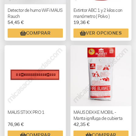
Detector de humo WiFi MAUS
Extintor ABC 1 y 2 kilos con
Rauch
manómetro ( Polvo )
54,45 €
19,36 €
COMPRAR
VER OPCIONES
MAUS STIXX PRO 1
MAUS DEKKE MOBIL -
Manta ignífuga de cubierta
76,96 €
42,35 €
blanda
COMPRAR
COMPRAR