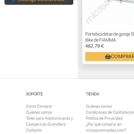
Portabicicletas de garaje S
Bike de FIAMMA
482,79 €
COMPRA
SOPORTE
TIENDA
Como Comprar
Quiénes somos
Quiénes somos
Condiciones de Contratació
Taller para Autocaravanas y
Política de Privacidad
Campers en Granollers
¿Por qué comprar en
Contacto
micasaconruedas.com?