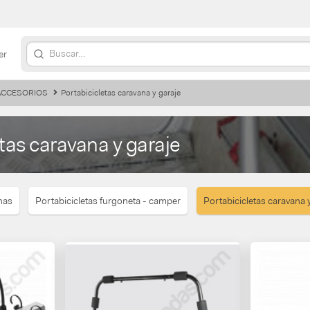
er
 ACCESORIOS
Portabicicletas caravana y garaje
tas caravana y garaje
nas
Portabicicletas furgoneta - camper
Portabicicletas caravana 