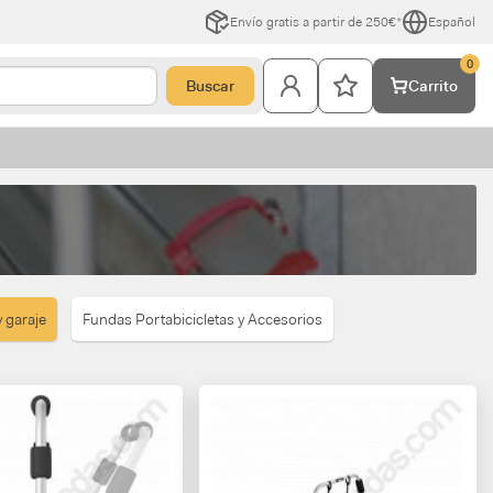
Envío gratis a partir de 250€*
Español
0
Buscar
Carrito
y garaje
Fundas Portabicicletas y Accesorios