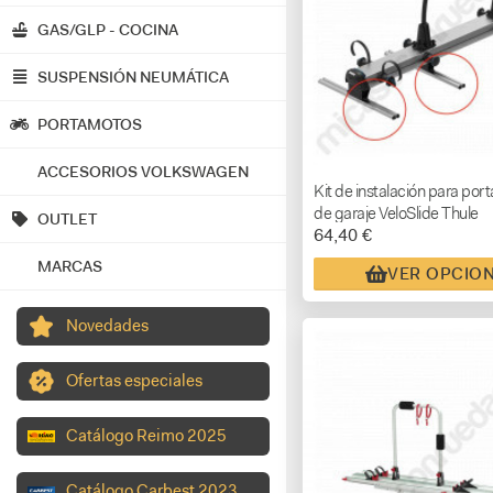
GAS/GLP - COCINA
SUSPENSIÓN NEUMÁTICA
PORTAMOTOS
ACCESORIOS VOLKSWAGEN
Kit de instalación para port
de garaje VeloSlide Thule
OUTLET
64,40 €
MARCAS
VER OPCIO
Novedades
Ofertas especiales
Catálogo Reimo 2025
Catálogo Carbest 2023