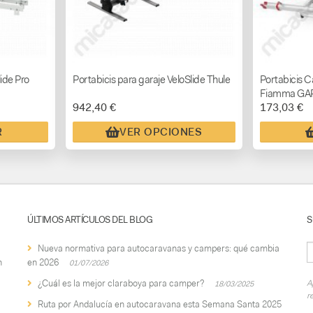
lide Pro
Portabicis para garaje VeloSlide Thule
Portabicis C
Fiamma GA
942,40 €
173,03 €
R
VER OPCIONES
ÚLTIMOS ARTÍCULOS DEL BLOG
S
Nueva normativa para autocaravanas y campers: qué cambia
n
en 2026
01/07/2026
¿Cuál es la mejor claraboya para camper?
A
18/03/2025
r
Ruta por Andalucía en autocaravana esta Semana Santa 2025