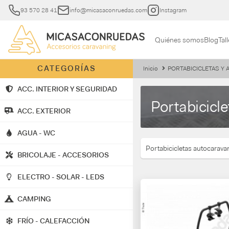
93 570 28 41
info@micasaconruedas.com
Instagram
Quiénes somos
Blog
Tall
CATEGORÍAS
Inicio
PORTABICICLETAS Y
ACC. INTERIOR Y SEGURIDAD
Portabicicle
ACC. EXTERIOR
AGUA - WC
Portabicicletas autocarava
BRICOLAJE - ACCESORIOS
ELECTRO - SOLAR - LEDS
CAMPING
FRÍO - CALEFACCIÓN