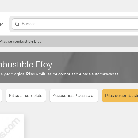
er
Pilas de combustible Efoy
mbustible Efoy
sa y ecologica. Pilas y células de combustible para autocaravanas.
Kit solar completo
Accesorios Placa solar
Pilas de combusti