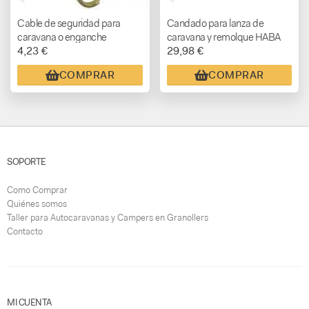
Cable de seguridad para
Candado para lanza de
caravana o enganche
caravana y remolque HABA
4,23 €
29,98 €
remolque
COMPRAR
COMPRAR
SOPORTE
Como Comprar
Quiénes somos
Taller para Autocaravanas y Campers en Granollers
Contacto
MI CUENTA