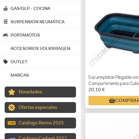
GAS/GLP - COCINA
SUSPENSIÓN NEUMÁTICA
PORTAMOTOS
ACCESORIOS VOLKSWAGEN
OUTLET
MARCAS
Escurreplatos Plegable co
Compartimento para Cubi
20,10 €
Novedades
COMPRA
Ofertas especiales
Catálogo Reimo 2025
Catálogo Carbest 2023