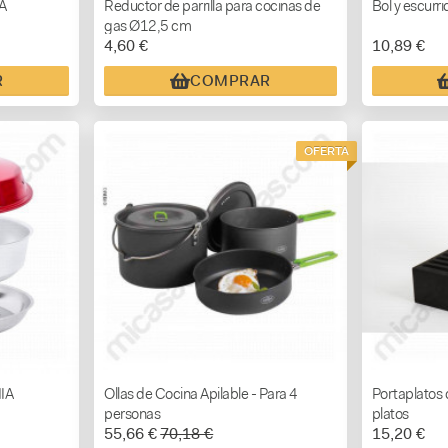
A
Reductor de parrilla para cocinas de
Bol y escurr
gas Ø12,5 cm
4,60 €
10,89 €
R
COMPRAR
OFERTA
IA
Ollas de Cocina Apilable - Para 4
Portaplatos
personas
platos
55,66 €
70,18 €
15,20 €