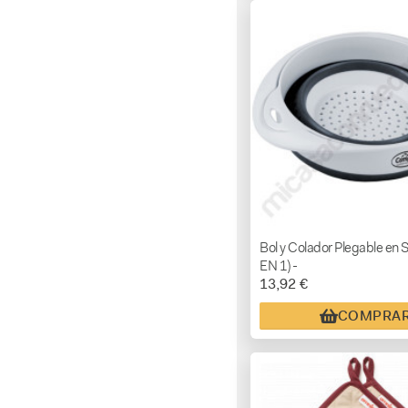
Bol y Colador Plegable en S
EN 1) -
13,92 €
COMPRA