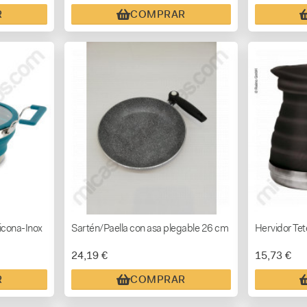
R
COMPRAR
licona-Inox
Sartén/Paella con asa plegable 26 cm
Hervidor Tet
24,19 €
15,73 €
R
COMPRAR