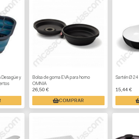
n Desagüe y
Bolsa de goma EVA para horno
Sartén Ø 24
ertos
OMNIA
26,50 €
15,44 €
R
COMPRAR