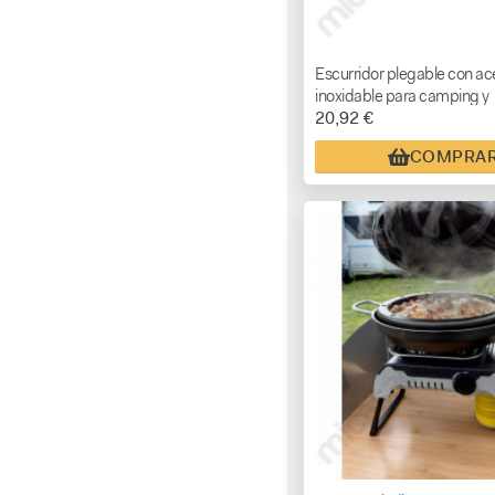
Escurridor plegable con ac
inoxidable para camping y
20,92 €
autocaravana
COMPRA