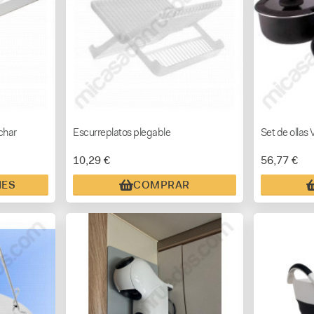
char
Escurreplatos plegable
Set de ollas
10,29 €
56,77 €
NES
COMPRAR