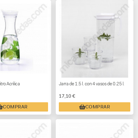
itro Acrilica
Jarra de 1.5 l. con 4 vasos de 0.25 l.
17,10 €
COMPRAR
COMPRAR