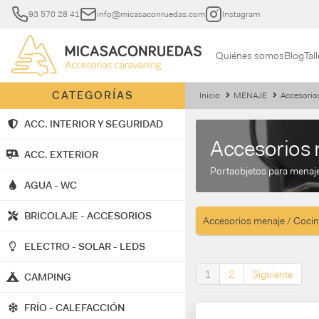
93 570 28 41
info@micasaconruedas.com
Instagram
Quiénes somos
Blog
Tall
CATEGORÍAS
Inicio
MENAJE
Accesorio
ACC. INTERIOR Y SEGURIDAD
Accesorios 
ACC. EXTERIOR
Portaobjetos para menaje
AGUA - WC
BRICOLAJE - ACCESORIOS
Accesorios menaje / Coci
ELECTRO - SOLAR - LEDS
1
2
Siguiente
CAMPING
FRÍO - CALEFACCIÓN