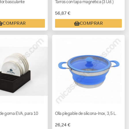
idor basculante
Tarros con tapa magnética (3 Ud.)
56,87 €
COMPRAR
COMPRAR
 de goma EVA, para 10
Olla plegable de silicona-Inox, 3,5 L.
26,24 €