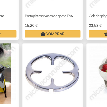
ero
Portaplatos y vasos de goma EVA
Colador pleg
15,20 €
23,53 €
R
COMPRAR