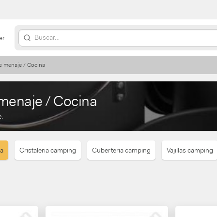
er
s menaje / Cocina
menaje / Cocina
.
na
Cristaleria camping
Cuberteria camping
Vajillas camping