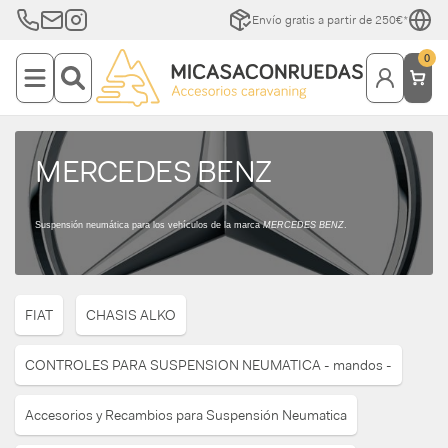
Envío gratis a partir de 250€*
0
MERCEDES BENZ
Suspensión neumática para los vehículos de la marca
MERCEDES BENZ
.
FIAT
CHASIS ALKO
CONTROLES PARA SUSPENSION NEUMATICA - mandos -
Accesorios y Recambios para Suspensión Neumatica