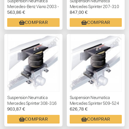
Suspensión Neumática
Suspension Neumatica
Mercedes-Benz Viano 2003 -
Mercedes Sprinter 207-310
563,86 €
847,00 €
2014 - COIL RITE
1988 - 1996 KIT BASICO
(NO APTA CHASIS ALKO)
COMPRAR
COMPRAR
Suspension Neumatica
Suspension Neumatica
Mercedes Sprinter 308-316
Mercedes Sprinter 509-524
903,87 €
626,78 €
1996 - 2006 KIT BASICO
+2006 -RUEDA GEMELA-
(NO APTA CHASIS ALKO)
COMPRAR
COMPRAR