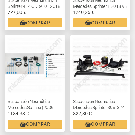
Suspensión Neumática MB
Suspensión Neumática
Sprinter 414 CDI 910 +2018
Mercedes Sprinter + 2018 VB
727,00 €
1240,25 €
COMFORT
COMPRAR
COMPRAR
Suspensión Neumática
Suspension Neumatica
Mercedes Sprinter (2006-
Mercedes Sprinter 309-324 -
1134,38 €
822,80 €
2018) VB COMFORT
2006-2017 SEMI AIR (NO
CHASIS ALKO)
COMPRAR
COMPRAR