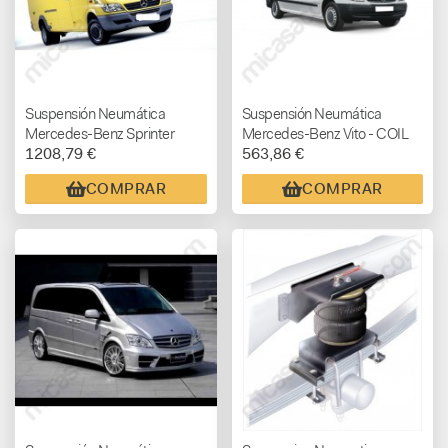
Suspensión Neumática
Suspensión Neumática
Mercedes-Benz Sprinter
Mercedes-Benz Vito - COIL
1208,79 €
563,86 €
408-416 - SEMI AIR
RITE
COMPRAR
COMPRAR