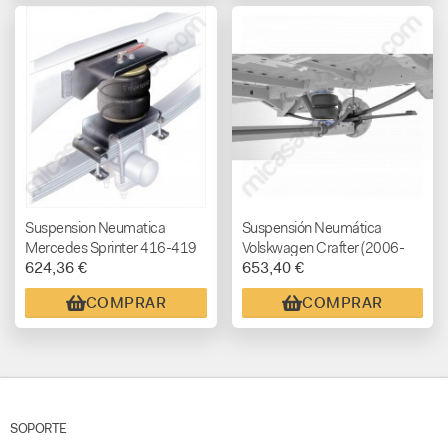
Suspension Neumatica
Suspensión Neumática
Mercedes Sprinter 416-419
Volskwagen Crafter (2006-
624,36 €
653,40 €
+2007 KIT BASICO (NO
2018) y Mercedes Sprinter
APTA CHASIS ALKO)
(2006-2018) VB BASIC
COMPRAR
COMPRAR
SOPORTE