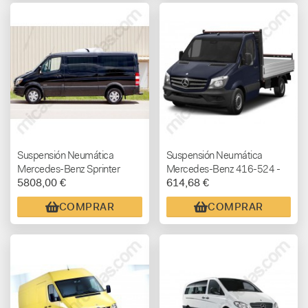
Suspensión Neumática
Suspensión Neumática
Mercedes-Benz Sprinter
Mercedes-Benz 416-524 -
5808,00 €
614,68 €
209-324 - FULL AIR
SEMI AIR ( doble rueda
trasera )
COMPRAR
COMPRAR