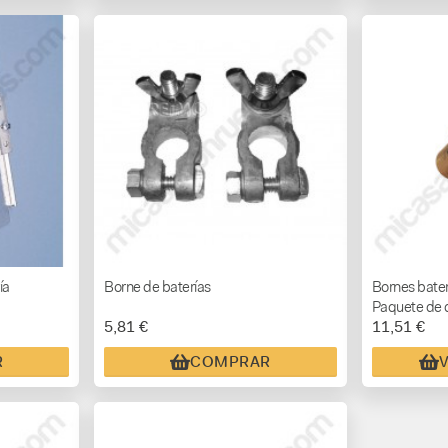
ía
Borne de baterías
Bornes bater
Paquete de 
5,81 €
11,51 €
R
COMPRAR