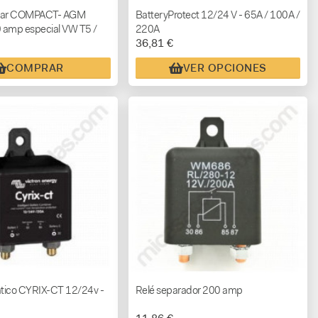
iliar COMPACT- AGM
BatteryProtect 12/24 V - 65A / 100A /
 amp especial VW T5 /
220A
36,81 €
COMPRAR
VER OPCIONES
tico CYRIX-CT 12/24v -
Relé separador 200 amp