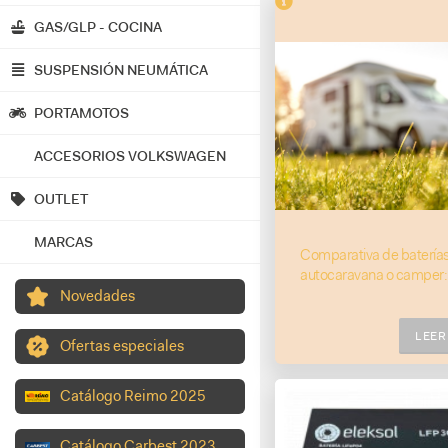
GAS/GLP - COCINA
SUSPENSIÓN NEUMÁTICA
PORTAMOTOS
ACCESORIOS VOLKSWAGEN
OUTLET
MARCAS
Comparativa de baterías
autocaravana o camper
litio
Novedades
LEE
Ofertas especiales
Catálogo Reimo 2025
Catálogo Carbest 2023