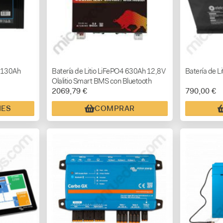
 130Ah
Batería de Litio LiFePO4 630Ah 12,8V
Batería de Li
Olalitio Smart BMS con Bluetooth
2069,79 €
790,00 €
NES
COMPRAR