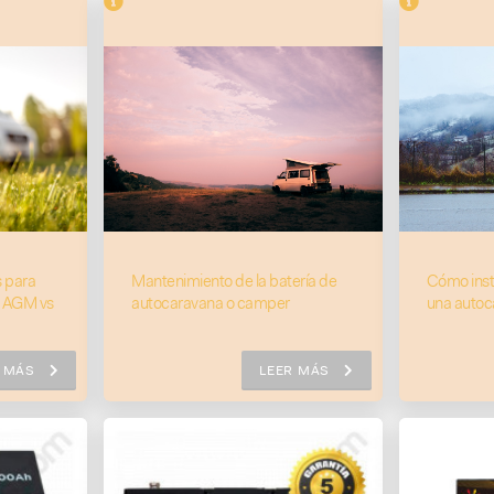
 para
Mantenimiento de la batería de
Cómo insta
: AGM vs
autocaravana o camper
una autoc
R MÁS
LEER MÁS