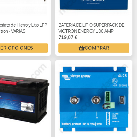
sfato de Hierro y Litio LFP
BATERIA DE LITIO SUPERPACK DE
tron - VARIAS
VICTRON ENERGY 100 AMP
719,07 €
ES
VER OPCIONES
COMPRAR