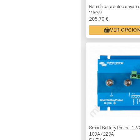
Bateria para autocaravana 
V AGM
205,70 €
VER OPCIO
Smart Battery Protect 12/2
100A / 220A