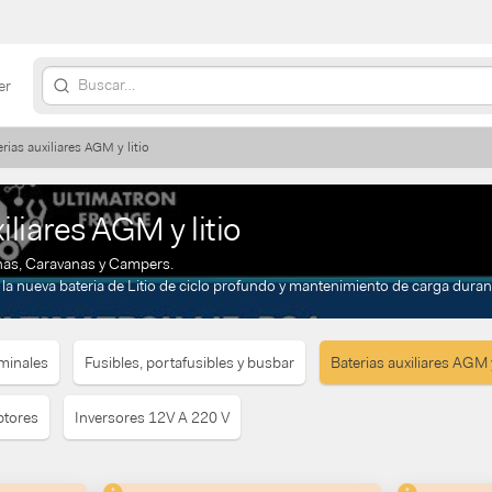
er
rias auxiliares AGM y litio
iliares AGM y litio
nas, Caravanas y Campers.
la nueva bateria de Litio de ciclo profundo y mantenimiento de carga duran
rminales
Fusibles, portafusibles y busbar
Baterias auxiliares AGM y
ptores
Inversores 12V A 220 V