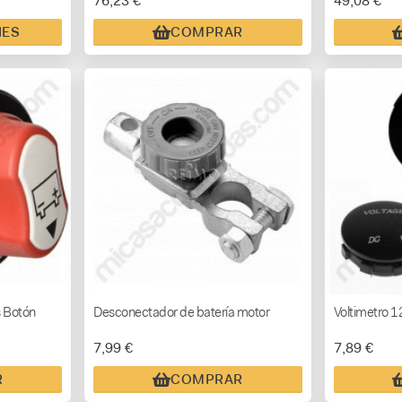
76,23 €
49,08 €
NES
COMPRAR
s Botón
Desconectador de batería motor
Voltimetro 12
7,99 €
7,89 €
R
COMPRAR