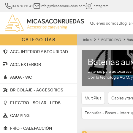
93 570 28 41
info@micasaconruedas.com
Instagram
Quiénes somos
Blog
Tall
CATEGORÍAS
Inicio
ELECTRICIDAD
Bate
ACC. INTERIOR Y SEGURIDAD
Baterias aux
ACC. EXTERIOR
Baterías para autocarava
AGUA - WC
Con la tecnologia AGM, y 
BRICOLAJE - ACCESORIOS
MultiPlus
Cables y te
ELECTRO - SOLAR - LEDS
Enchufes - Bases - Interru
CAMPING
FRÍO - CALEFACCIÓN