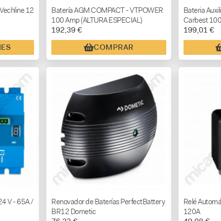
Vechline 12
Batería AGM COMPACT - VTPOWER
Bateria Aux
100 Amp (ALTURA ESPECIAL)
Carbest 100
192,39 €
199,01 €
T6
NES
COMPRAR
4 V - 65A /
Renovador de Baterías PerfectBattery
Relé Automá
BR12 Dometic
120A