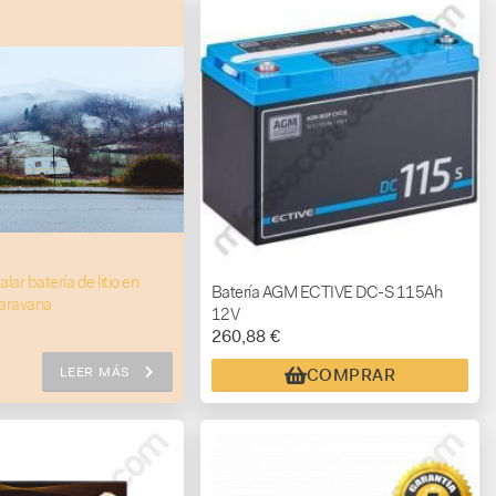
lar batería de litio en
Batería AGM ECTIVE DC-S 115Ah
aravana
12V
260,88 €
LEER MÁS
COMPRAR