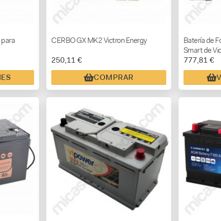
 para
CERBO GX MK2 Victron Energy
Batería de Fo
Smart de Vic
250,11 €
777,81 €
CAPACIDAD
NES
COMPRAR