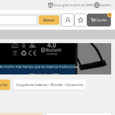
Envío gratis a partir de 250€*
Español
0
Buscar
Carrito
te mucho más tiempo que las baterias tradicionales .
 litio
Cargadores baterias / Booster / Accesorios