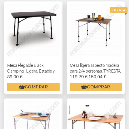
OFERTA
Mesa Plegable Black
Mesa ligera aspecto madera
Camping | Ligera, Estable y
para 2/4 personas, TYRESTA
89,00 €
119,79 €
150,04 €
Resistente
COMPRAR
COMPRAR