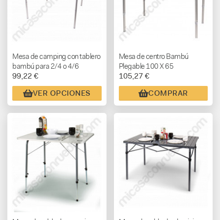
Mesa de camping con tablero
Mesa de centro Bambú
bambú para 2/4 o 4/6
Plegable 100 X 65
99,22 €
105,27 €
personas
VER OPCIONES
COMPRAR