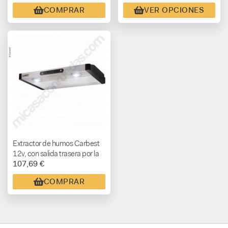
COMPRAR
VER OPCIONES
Extractor de humos Carbest
12v, con salida trasera por la
107,69 €
pared, doble motor.
COMPRAR