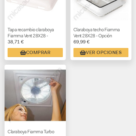
Tapa recambio claraboya
Claraboya techo Fiamma
Fiamma Vent 28X28 -
Vent 28X28 - Opción
38,71 €
69,99 €
BLANCA
ventilador TURBOVENT
COMPRAR
VER OPCIONES
Claraboya Fiamma Turbo