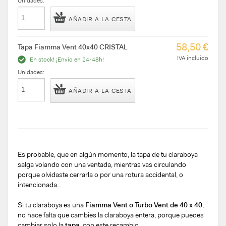
Unidades:
AÑADIR A LA CESTA
58,50 €
Tapa Fiamma Vent 40x40 CRISTAL
IVA incluido
¡En stock! ¡Envío en 24-48h!
Unidades:
AÑADIR A LA CESTA
Es probable, que en algún momento, la tapa de tu claraboya
salga volando con una ventada, mientras vas circulando
porque olvidaste cerrarla o por una rotura accidental, o
intencionada...
Si tu claraboya es una
Fiamma Vent o Turbo Vent de 40 x 40
,
no hace falta que cambies la claraboya entera, porque puedes
cambiar solo la
tapa
, con este recambio.