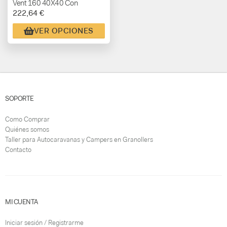
Vent 160 40X40 Con
222,64 €
Termostato
VER OPCIONES
SOPORTE
Como Comprar
Quiénes somos
Taller para Autocaravanas y Campers en Granollers
Contacto
MI CUENTA
Iniciar sesión / Registrarme