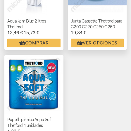
Aqua kem Blue 2 litros -
Junta Cassette Thetford para
Thetford
C200 C220 C250 C260
12,46 €
15,73 €
19,84 €
C400 y C2/C3/C4
COMPRAR
VER OPCIONES
Papel higiénico Aqua Soft
Thetford 4 unidades