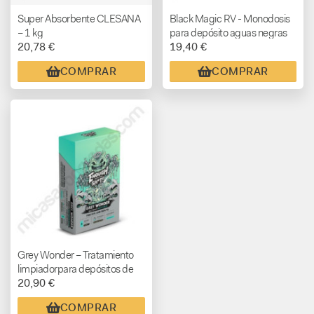
Super Absorbente CLESANA
Black Magic RV - Monodosis
– 1 kg
para depósito aguas negras
20,78 €
19,40 €
COMPRAR
COMPRAR
Grey Wonder – Tratamiento
limpiadorpara depósitos de
20,90 €
aguas grises
COMPRAR