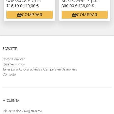
CAM360 CS-HD para
M 75LX AHD de 7” para
116,10 €
140,00 €
390,00 €
436,00 €
Sistema de Cámaras 360º
Sistemas de Cámaras AHD
CAM360AHDHD
COMPRAR
COMPRAR
SOPORTE
Como Comprar
Quiénes somos
Taller para Autocaravanas y Campers en Granollers
Contacto
MI CUENTA
Iniciar sesión / Registrarme