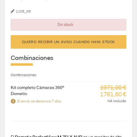
1108_09
Sin stock
QUIERO RECIBIR UN AVISO CUANDO HAYA STOCK
Combinaciones
Combinaciones:
1971,00 €
Kit completo Cámaras 360º
1761,60 €
Dometic
IVA incluido
El envío se demorará 7 días.
El
Dometic PerfectView M 75LX AHD
es un monitor de alta