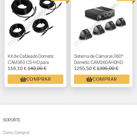
Kit de Cableado Dometic
Sistema de Cámaras 360º
CAM360 CS-HD para
Dometic CAM360AHDHD
116,10 €
140,00 €
1255,50 €
1395,00 €
Sistema de Cámaras 360º
con Visión 3D para
CAM360AHDHD
Autocaravanas y Campers
COMPRAR
COMPRAR
SOPORTE
Como Comprar