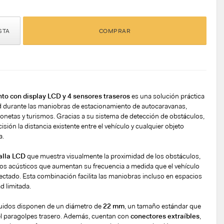
STA
COMPRAR
to con display LCD y 4 sensores traseros
es una solución práctica
d durante las maniobras de estacionamiento de autocaravanas,
onetas y turismos. Gracias a su sistema de detección de obstáculos,
sión la distancia existente entre el vehículo y cualquier objeto
a.
alla LCD
que muestra visualmente la proximidad de los obstáculos,
s acústicos que aumentan su frecuencia a medida que el vehículo
tectado. Esta combinación facilita las maniobras incluso en espacios
d limitada.
luidos disponen de un diámetro de
22 mm
, un tamaño estándar que
n el paragolpes trasero. Además, cuentan con
conectores extraíbles
,