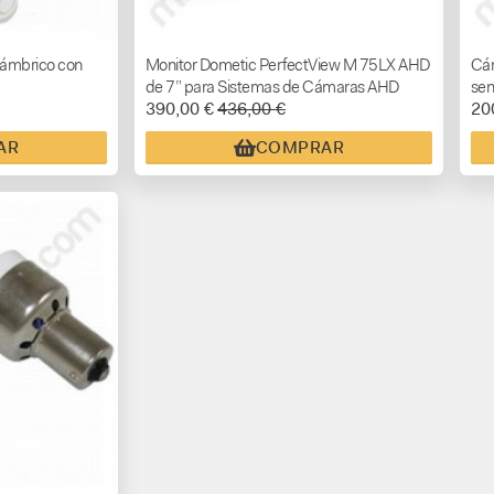
lámbrico con
Monitor Dometic PerfectView M 75LX AHD
Cám
de 7” para Sistemas de Cámaras AHD
sen
390,00 €
436,00 €
20
AR
COMPRAR