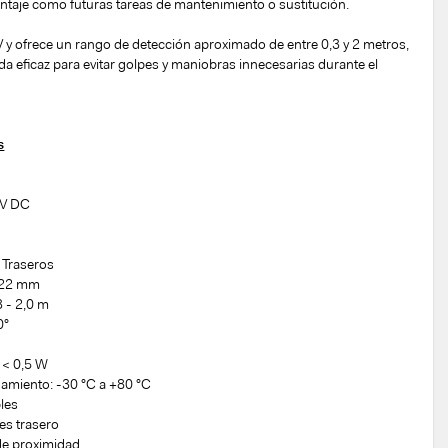
ontaje como futuras tareas de mantenimiento o sustitución.
V y ofrece un rango de detección aproximado de entre 0,3 y 2 metros,
 eficaz para evitar golpes y maniobras innecesarias durante el
s
5 V DC
 Traseros
: 22 mm
3 - 2,0 m
0°
 < 0,5 W
namiento: -30 °C a +80 °C
les
es trasero
 de proximidad