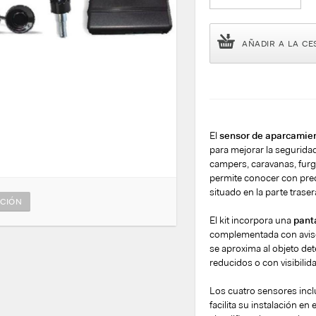
AÑADIR A LA CE
El
sensor de aparcamien
para mejorar la segurida
campers, caravanas, furg
permite conocer con preci
situado en la parte traser
CIÓN
El kit incorpora una
pant
complementada con aviso
se aproxima al objeto de
reducidos o con visibilida
Los cuatro sensores inc
facilita su instalación e