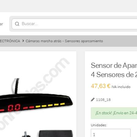
er
ELECTRÓNICA
Cámaras marcha atrás - Sensores aparcamiento
Sensor de Apar
4 Sensores de
47,63 €
IVA incluido
1108_18
¡En stock! ¡Envío en 24-
Unidades: