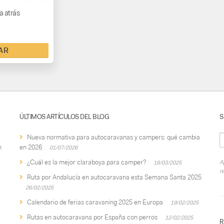
 atrás
AR
ÚLTIMOS ARTÍCULOS DEL BLOG
S
Nueva normativa para autocaravanas y campers: qué cambia
n
en 2026
01/07/2026
¿Cuál es la mejor claraboya para camper?
A
18/03/2025
r
Ruta por Andalucía en autocaravana esta Semana Santa 2025
26/02/2025
Calendario de ferias caravaning 2025 en Europa
19/02/2025
Rutas en autocaravana por España con perros
12/02/2025
R