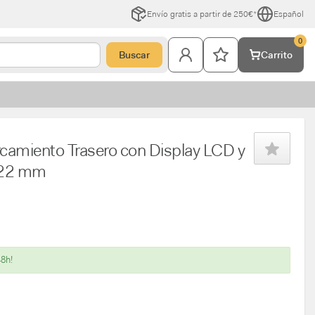
Envío gratis a partir de 250€*
Español
0
Buscar
Carrito
camiento Trasero con Display LCD y
 22 mm
48h!