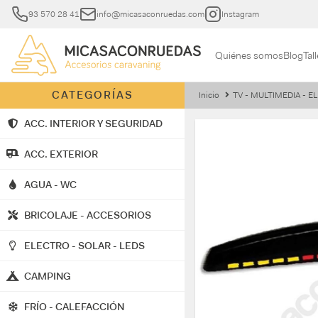
93 570 28 41
info@micasaconruedas.com
Instagram
Quiénes somos
Blog
Tall
CATEGORÍAS
Inicio
TV - MULTIMEDIA - 
ACC. INTERIOR Y SEGURIDAD
ACC. EXTERIOR
AGUA - WC
BRICOLAJE - ACCESORIOS
ELECTRO - SOLAR - LEDS
CAMPING
FRÍO - CALEFACCIÓN