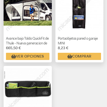
Avance bajo Toldo QuickFit de
Portaobjetos pared o garaje
Thule - Nueva generacion de
MINI
665,50 €
8,23 €
avances
VER OPCIONES
COMPRAR