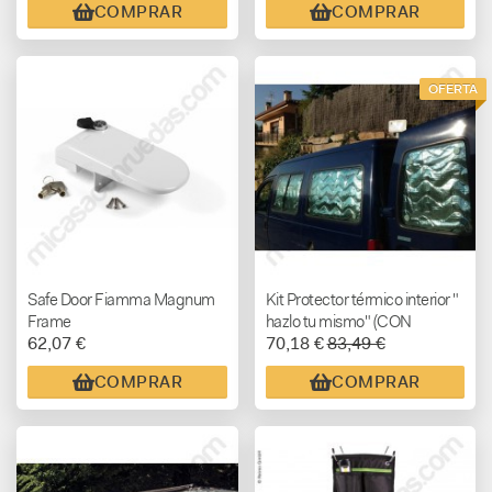
COMPRAR
COMPRAR
OFERTA
Safe Door Fiamma Magnum
Kit Protector térmico interior "
Frame
hazlo tu mismo" (CON
62,07 €
70,18 €
83,49 €
OJALES INCLUIDOS)
COMPRAR
COMPRAR