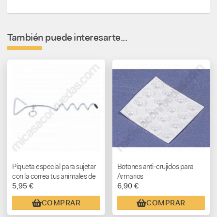
También puede interesarte...
Piqueta especial para sujetar
Botones anti-crujidos para
con la correa tus animales de
Armarios
5,95 €
6,90 €
compañía
COMPRAR
COMPRAR