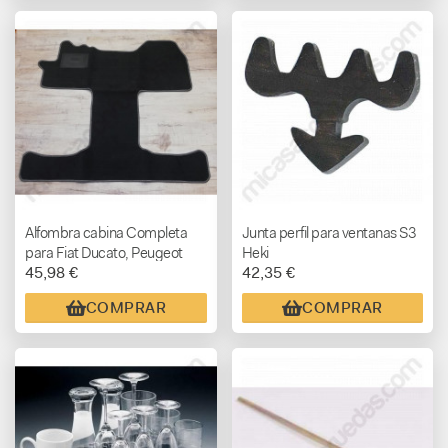
Alfombra cabina Completa
Junta perfil para ventanas S3
para Fiat Ducato, Peugeot
Heki
45,98 €
42,35 €
Boxer y Citroen Jumper +
2006 hasta hoy
COMPRAR
COMPRAR