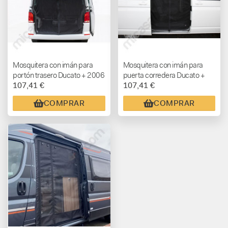
Mosquitera con imán para
Mosquitera con imán para
portón trasero Ducato + 2006
puerta corredera Ducato +
107,41 €
107,41 €
2006
COMPRAR
COMPRAR