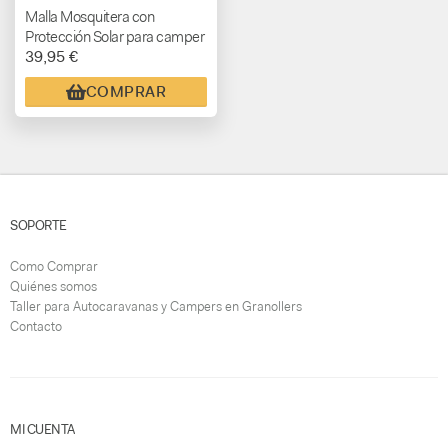
Malla Mosquitera con
Protección Solar para camper
39,95 €
– Ducato, Boxer y Jumper +
2006
COMPRAR
SOPORTE
Como Comprar
Quiénes somos
Taller para Autocaravanas y Campers en Granollers
Contacto
MI CUENTA