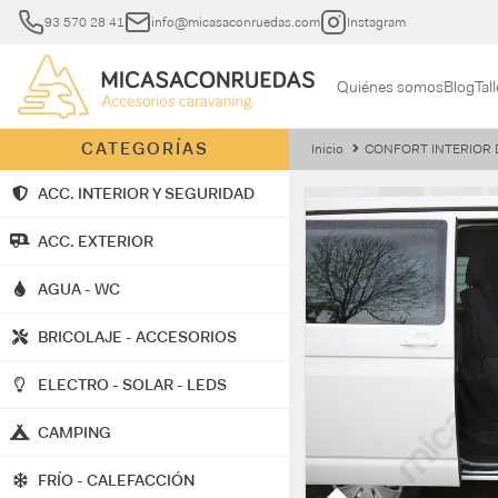
93 570 28 41
info@micasaconruedas.com
Instagram
Quiénes somos
Blog
Tall
CATEGORÍAS
Inicio
CONFORT INTERIOR 
ACC. INTERIOR Y SEGURIDAD
ACC. EXTERIOR
AGUA - WC
BRICOLAJE - ACCESORIOS
ELECTRO - SOLAR - LEDS
CAMPING
FRÍO - CALEFACCIÓN