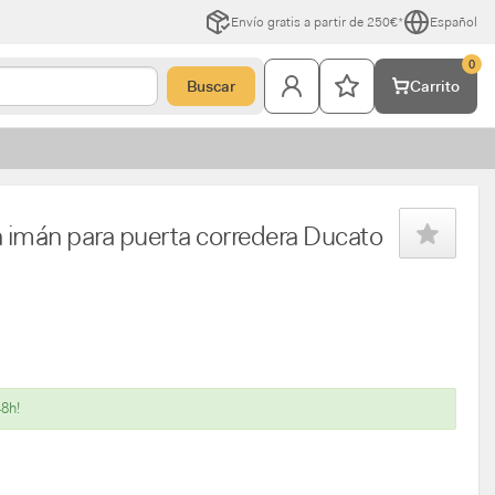
Envío gratis a partir de 250€*
Español
0
Buscar
Carrito
 imán para puerta corredera Ducato
48h!