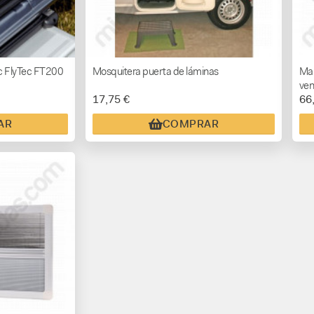
c FlyTec FT200
Mosquitera puerta de láminas
Mar
ven
17,75 €
66
AR
COMPRAR