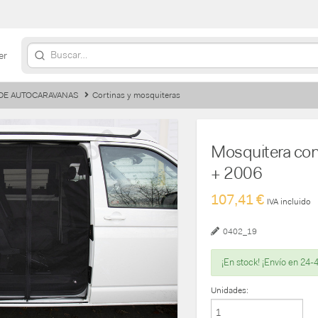
er
DE AUTOCARAVANAS
Cortinas y mosquiteras
Mosquitera con
+ 2006
107,41 €
IVA incluido
0402_19
¡En stock! ¡Envío en 24-
Unidades: