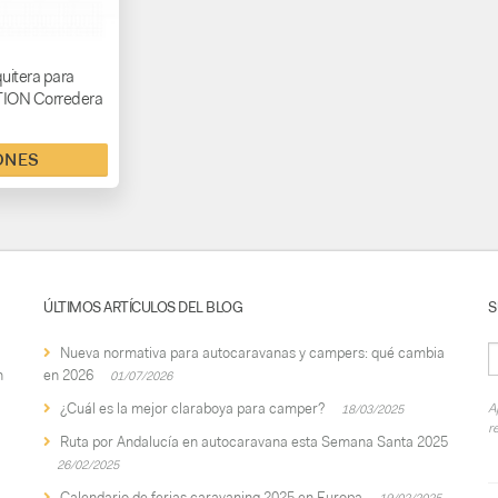
uitera para
ION Corredera
ONES
ÚLTIMOS ARTÍCULOS DEL BLOG
S
Nueva normativa para autocaravanas y campers: qué cambia
n
en 2026
01/07/2026
¿Cuál es la mejor claraboya para camper?
A
18/03/2025
r
Ruta por Andalucía en autocaravana esta Semana Santa 2025
26/02/2025
Calendario de ferias caravaning 2025 en Europa