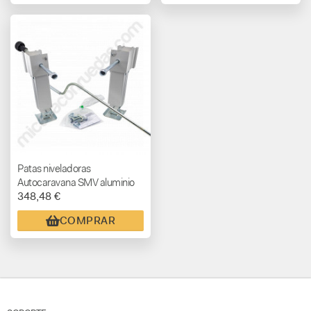
Patas niveladoras
Autocaravana SMV aluminio
348,48 €
ligero
COMPRAR