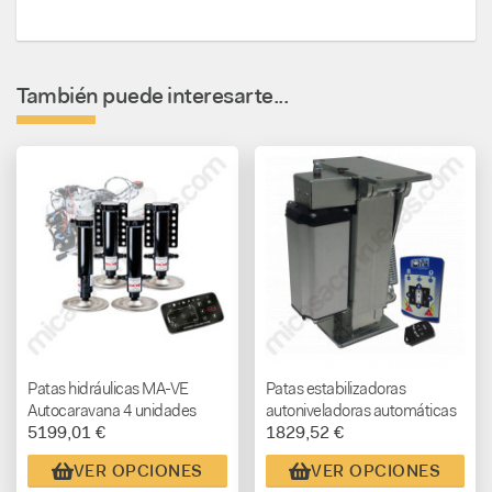
También puede interesarte...
Patas hidráulicas MA-VE
Patas estabilizadoras
Autocaravana 4 unidades
autoniveladoras automáticas
5199,01 €
1829,52 €
automáticas nivelantes
Autolift - AHORA MÁS
ECONÓMICAS - desde
VER OPCIONES
VER OPCIONES