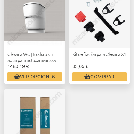
Clesana WC | Inodoro sin
Kit de fijación para Clesana X1
agua para autocaravanas y
1480,19 €
33,65 €
campers
VER OPCIONES
COMPRAR