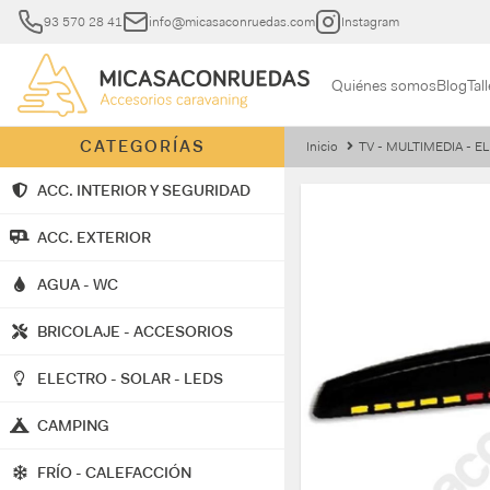
93 570 28 41
info@micasaconruedas.com
Instagram
Quiénes somos
Blog
Tall
CATEGORÍAS
Inicio
TV - MULTIMEDIA - 
ACC. INTERIOR Y SEGURIDAD
ACC. EXTERIOR
AGUA - WC
BRICOLAJE - ACCESORIOS
ELECTRO - SOLAR - LEDS
CAMPING
FRÍO - CALEFACCIÓN