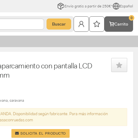
Envío gratis a partir de 250€*
Español
0
Buscar
Carrito
aparcamiento con pantalla LCD
5mm
avana
caravana
. Disponibilidad según fabricante. Para más información
casaconruedas.com
SOLICITA EL PRODUCTO