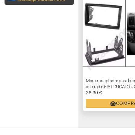
Marco adaptador para la in
autoradio FIAT DUCATO 
36,30 €
JUMPER + PEUGEOT BO
COMPR