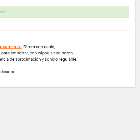
48h!
parcamiento
22mm con cable,
s para empotrar, con cápsula tipo boton
tancia de aproximación y sonido regulable.
ndicador.