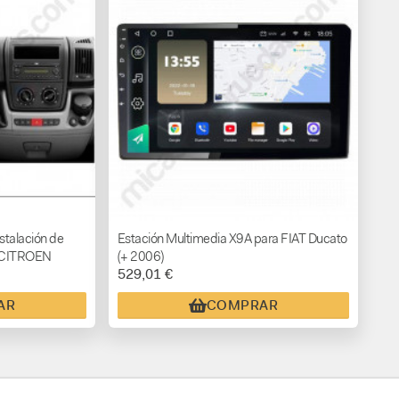
stalación de
Estación Multimedia X9A para FIAT Ducato
+ CITROEN
(+ 2006)
529,01 €
XER
AR
COMPRAR