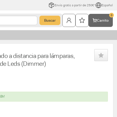
Envío gratis a partir de 250€*
Español
0
Buscar
Carrito
 a distancia para lámparas,
s de Leds (Dimmer)
48h!