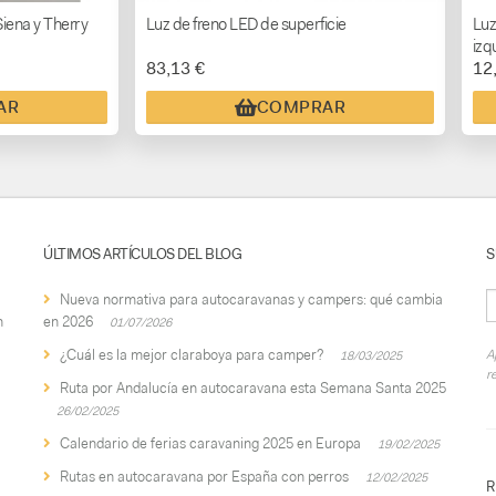
 Siena y Therry
Luz de freno LED de superficie
Luz
izq
83,13 €
12
AR
COMPRAR
ÚLTIMOS ARTÍCULOS DEL BLOG
S
Nueva normativa para autocaravanas y campers: qué cambia
n
en 2026
01/07/2026
¿Cuál es la mejor claraboya para camper?
A
18/03/2025
r
Ruta por Andalucía en autocaravana esta Semana Santa 2025
26/02/2025
Calendario de ferias caravaning 2025 en Europa
19/02/2025
Rutas en autocaravana por España con perros
12/02/2025
R