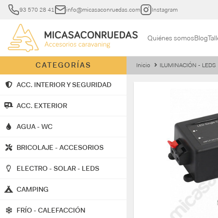
93 570 28 41
info@micasaconruedas.com
Instagram
Quiénes somos
Blog
Tall
CATEGORÍAS
Inicio
ILUMINACIÓN - LEDS
ACC. INTERIOR Y SEGURIDAD
ACC. EXTERIOR
AGUA - WC
BRICOLAJE - ACCESORIOS
ELECTRO - SOLAR - LEDS
CAMPING
FRÍO - CALEFACCIÓN