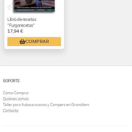
Libro de recetas
"Furgorecetas"
17,94 €
COMPRAR
SOPORTE
Como Comprar
Quiénes somos
Taller para Autocaravanas y Campers en Granollers
Contacto