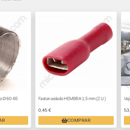
ro Ø 60-65
Faston aislado HEMBRA 1,5 mm (2 U.)
Vaj
0,45 €
53
AR
COMPRAR