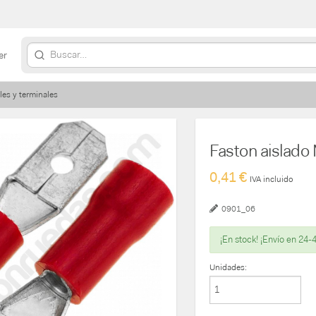
er
les y terminales
Faston aislad
0,41 €
IVA incluido
0901_06
¡En stock! ¡Envío en 24-
Unidades: