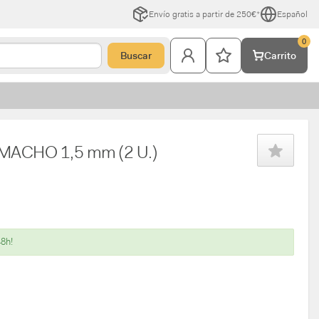
Envío gratis a partir de 250€*
Español
0
Buscar
Carrito
o MACHO 1,5 mm (2 U.)
48h!