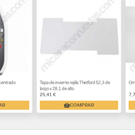
centrado
Tapa de invierno rejilla Thetford 52,3 de
Omn
largo x 28,1 de alto
25,41 €
7,
AR
COMPRAR