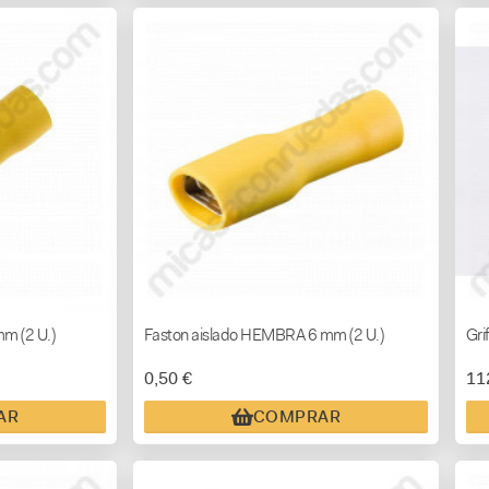
m (2 U.)
Faston aislado HEMBRA 6 mm (2 U.)
Gri
0,50 €
11
AR
COMPRAR