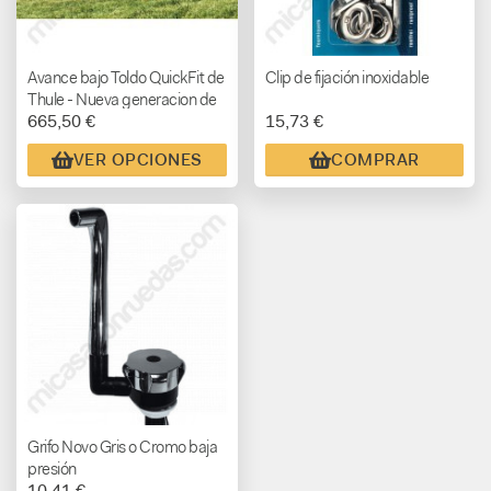
Avance bajo Toldo QuickFit de
Clip de fijación inoxidable
Thule - Nueva generacion de
665,50 €
15,73 €
avances
VER OPCIONES
COMPRAR
Grifo Novo Gris o Cromo baja
presión
10,41 €