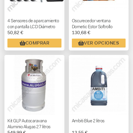
4 Sensores de aparcamiento
Oscurecedor ventana
con pantalla LCD Diámetro
Dometic Estor Softrollo
50,82 €
130,68 €
16,5mm
COMPRAR
VER OPCIONES
Kit GLP Autocaravana
Ambiti Blue 2 litros
Aluminio Alugas 27 litros
549,99 €
12,55 €