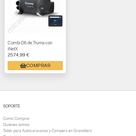
Combi D6 de Truma con
iNetX
2574,99 €
COMPRAR
SOPORTE
Como Comprar
Quiénes somos
Taller para Autocaravanas y Campers en Granollers