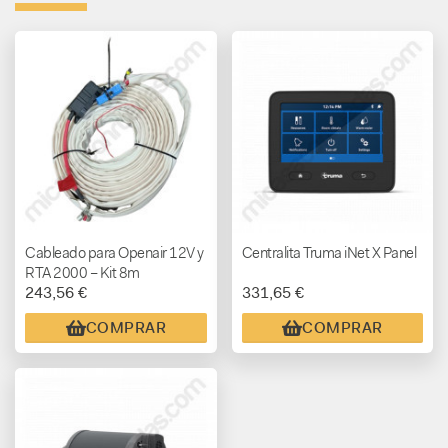
Cableado para Openair 12V y
Centralita Truma iNet X Panel
RTA 2000 – Kit 8m
243,56 €
331,65 €
COMPRAR
COMPRAR