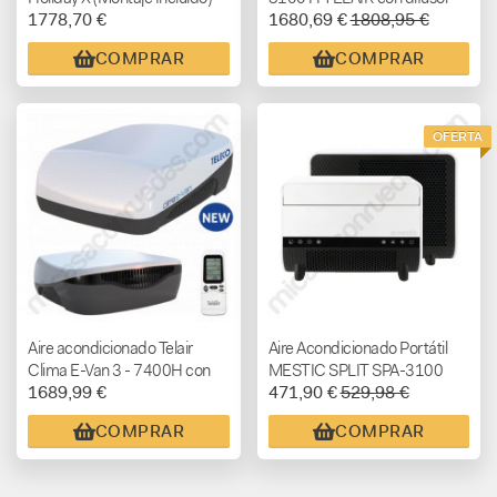
1778,70 €
1680,69 €
1808,95 €
COMPRAR
COMPRAR
OFERTA
Aire acondicionado Telair
Aire Acondicionado Portátil
Clima E-Van 3 - 7400H con
MESTIC SPLIT SPA-3100
1689,99 €
471,90 €
529,98 €
bomba de calor para
campers y autocaravanas
COMPRAR
COMPRAR