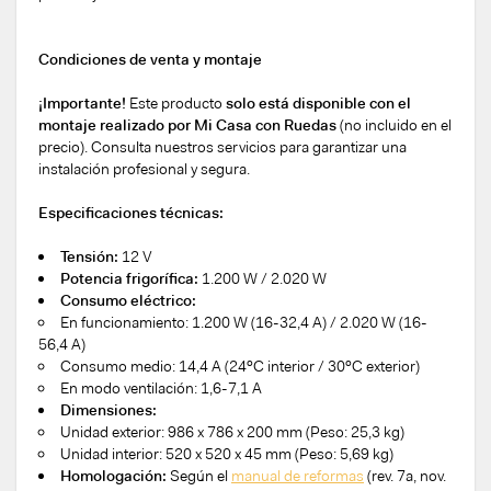
Condiciones de venta y montaje
¡Importante!
Este producto
solo está disponible con el
montaje realizado por Mi Casa con Ruedas
(no incluido en el
precio). Consulta nuestros servicios para garantizar una
instalación profesional y segura.
Especificaciones técnicas:
Tensión:
12 V
Potencia frigorífica:
1.200 W / 2.020 W
Consumo eléctrico:
En funcionamiento: 1.200 W (16-32,4 A) / 2.020 W (16-
56,4 A)
Consumo medio: 14,4 A (24ºC interior / 30ºC exterior)
En modo ventilación: 1,6-7,1 A
Dimensiones:
Unidad exterior: 986 x 786 x 200 mm (Peso: 25,3 kg)
Unidad interior: 520 x 520 x 45 mm (Peso: 5,69 kg)
Homologación:
Según el
manual de reformas
(rev. 7a, nov.