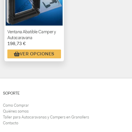
Ventana Abatible Camper y
Autocaravana
198,73 €
VER OPCIONES
SOPORTE
Como Comprar
Quiénes somos
Taller para Autocaravanas y Campers en Granollers
Contacto