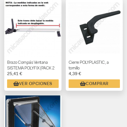
Brazo Compás Ventana
Cierre POLYPLASTIC, a
SISTEMA POLYFIX (PACK 2
tornillo
25,41 €
4,39 €
UNID.)
VER OPCIONES
COMPRAR