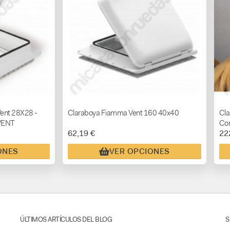
ent 28X28 -
Claraboya Fiamma Vent 160 40x40
Cla
OVENT
Con
62,19 €
22
ONES
VER OPCIONES
ÚLTIMOS ARTÍCULOS DEL BLOG
S