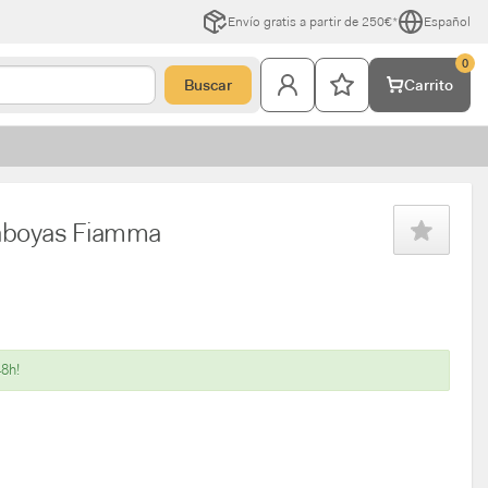
Envío gratis a partir de 250€*
Español
0
Buscar
Carrito
raboyas Fiamma
48h!