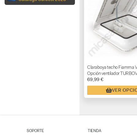
Claraboya techo Fiamma V
Opción ventilador TURB
69,99 €
VER OPCI
SOPORTE
TIENDA