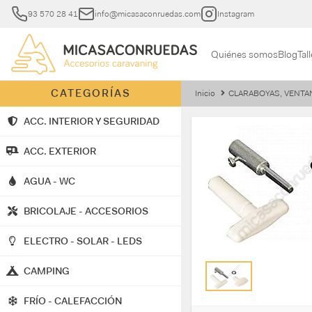
93 570 28 41
info@micasaconruedas.com
Instagram
Quiénes somos
Blog
Tall
CATEGORÍAS
Inicio
CLARABOYAS, VENTA
ACC. INTERIOR Y SEGURIDAD
ACC. EXTERIOR
AGUA - WC
BRICOLAJE - ACCESORIOS
ELECTRO - SOLAR - LEDS
CAMPING
FRÍO - CALEFACCIÓN