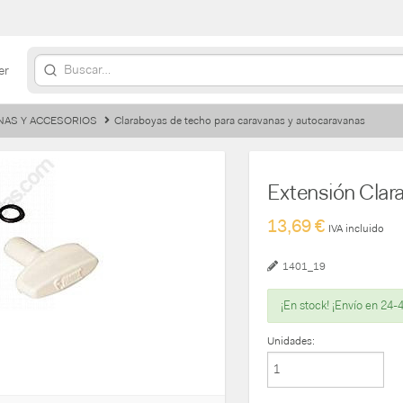
er
NAS Y ACCESORIOS
Claraboyas de techo para caravanas y autocaravanas
Extensión Cla
13,69 €
IVA incluido
1401_19
¡En stock! ¡Envío en 24-
Unidades: