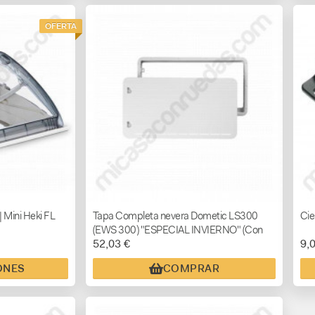
OFERTA
 Mini Heki FL
Tapa Completa nevera Dometic LS300
Cie
(EWS 300) "ESPECIAL INVIERNO" (Con
52,03 €
9,
marco)
ONES
COMPRAR