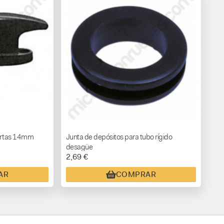
uertas 14mm
Junta de depósitos para tubo rígido
desagüe
2,69 €
AR
COMPRAR