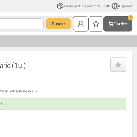
Envío gratis a partir de 250€*
Español
0
Buscar
Carrito
rio (1u.)
avana
camper
caravana
48h!