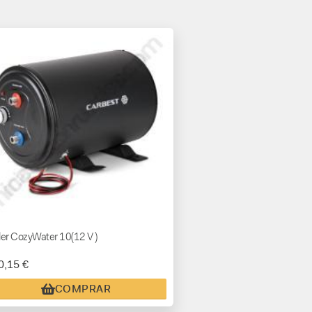
ler CozyWater 10(12 V )
0,15 €
COMPRAR