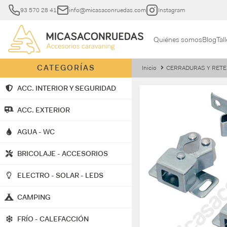
93 570 28 41
info@micasaconruedas.com
Instagram
Quiénes somos
Blog
Tall
CATEGORÍAS
Inicio
CERRADURAS Y RETE
ACC. INTERIOR Y SEGURIDAD
ACC. EXTERIOR
AGUA - WC
BRICOLAJE - ACCESORIOS
ELECTRO - SOLAR - LEDS
CAMPING
FRÍO - CALEFACCIÓN