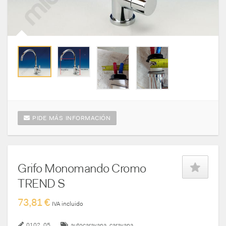
PIDE MÁS INFORMACIÓN
Grifo Monomando Cromo
TREND S
73,81 €
IVA incluido
0102_05
autocaravana
caravana