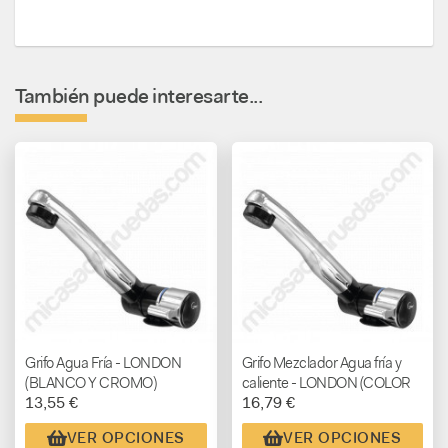
También puede interesarte...
Grifo Agua Fría - LONDON
Grifo Mezclador Agua fría y
(BLANCO Y CROMO)
caliente - LONDON (COLOR
13,55 €
16,79 €
BLANCO Y CROMO)
VER OPCIONES
VER OPCIONES