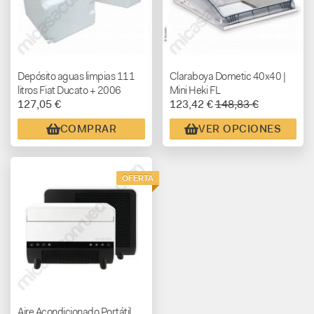
Depósito aguas limpias 111
Claraboya Dometic 40x40 |
litros Fiat Ducato + 2006
Mini Heki FL
127,05 €
123,42 €
148,83 €
COMPRAR
VER OPCIONES
OFERTA
Aire Acondicionado Portátil