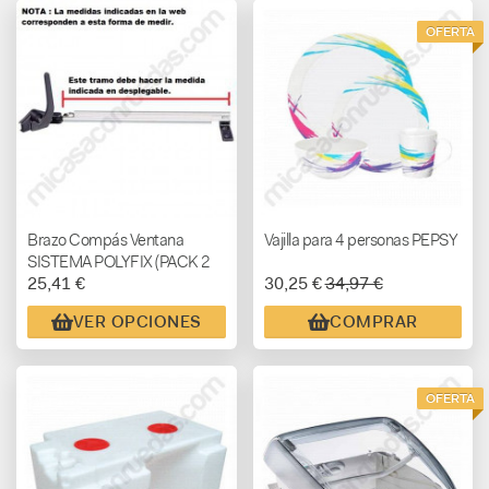
OFERTA
Brazo Compás Ventana
Vajilla para 4 personas PEPSY
SISTEMA POLYFIX (PACK 2
25,41 €
30,25 €
34,97 €
UNID.)
VER OPCIONES
COMPRAR
OFERTA