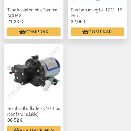
Tapa frontal bomba Fiamma
Bomba sumergible 12 V – 15
AQUA 8
l/min
21,33 €
32,65 €
COMPRAR
COMPRAR
Bomba Shurflo de 7 y 10 litros
(con filtro incluido)
86,52 €
VER OPCIONES