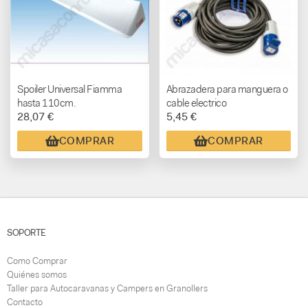
Spoiler Universal Fiamma
Abrazadera para manguera o
hasta 110cm.
cable electrico
28,07 €
5,45 €
COMPRAR
COMPRAR
SOPORTE
Como Comprar
Quiénes somos
Taller para Autocaravanas y Campers en Granollers
Contacto