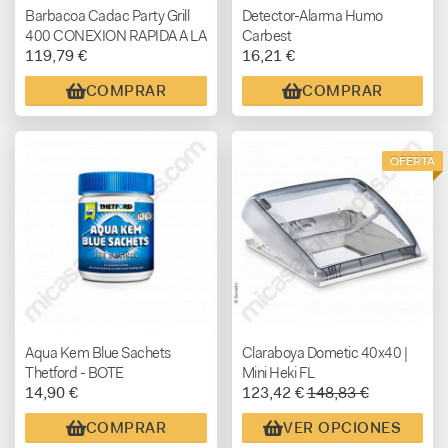
Barbacoa Cadac Party Grill
Detector-Alarma Humo
400 CONEXION RAPIDA A LA
Carbest
119,79 €
16,21 €
AUTOCARAVANA
COMPRAR
COMPRAR
OFERTA
Aqua Kem Blue Sachets
Claraboya Dometic 40x40 |
Thetford - BOTE
Mini Heki FL
14,90 €
123,42 €
148,83 €
COMPRAR
VER OPCIONES