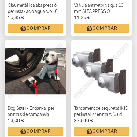
Clau metàl·lica alta pressió
Vàlvula antirretorn aigua 10
per instal·lació aigua tub 10
mm ALTA PRESSIÓ
15,85 €
11,25 €
mm
COMPRAR
COMPRAR
Dog Sitter - Enganxall per
Tancament de seguretat IMC
animals de companyia
per instal·lar en marc (3 ud.
13,08 €
273,46 €
amb la mateixa clau)
COMPRAR
COMPRAR