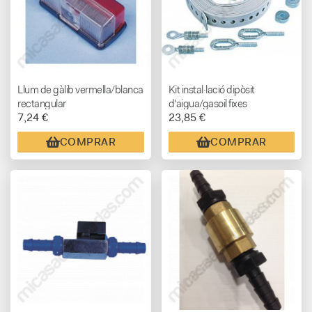
Llum de gàlib vermella/blanca
Kit instal·lació dipòsit
rectangular
d'aigua/gasoil fixes
7,24 €
23,85 €
COMPRAR
COMPRAR