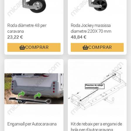
Roda diàmetre 48 per
Roda Jockey massissa
caravana
diametre 220X 70 mm
23,22 €
48,84 €
COMPRAR
COMPRAR
Enganxall per Autocaravana
Kit de rebaix per a enganxi de
bola per d’autocaravana