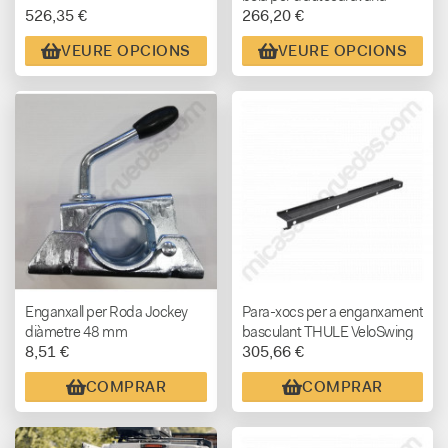
526,35 €
266,20 €
VEURE OPCIONS
VEURE OPCIONS
Enganxall per Roda Jockey
Para-xocs per a enganxament
diàmetre 48 mm
basculant THULE VeloSwing
8,51 €
305,66 €
COMPRAR
COMPRAR