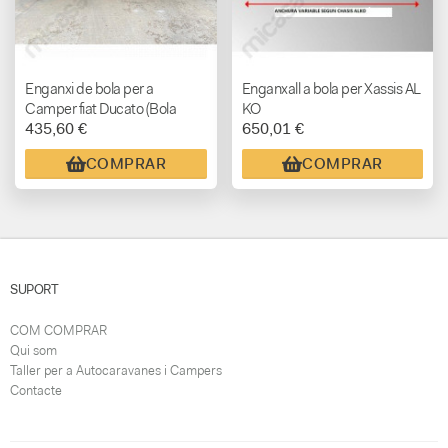
Enganxi de bola per a
Enganxall a bola per Xassis AL
Camper fiat Ducato (Bola
KO
435,60 €
650,01 €
extraïble amb tancament)
COMPRAR
COMPRAR
SUPORT
COM COMPRAR
Qui som
Taller per a Autocaravanes i Campers
Contacte