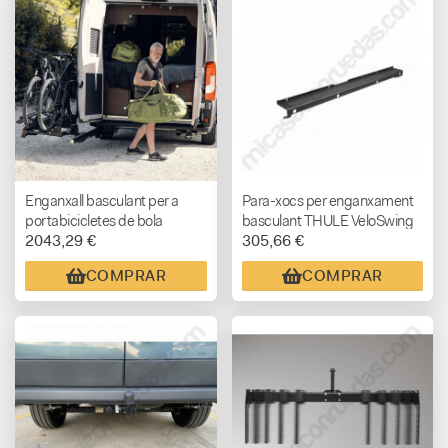
Enganxall basculant per a
Para-xocs per enganxament
portabicicletes de bola
basculant THULE VeloSwing
2043,29 €
305,66 €
THULE VeloSwing
AMB SENSOR
D’APARCAMENT
COMPRAR
COMPRAR