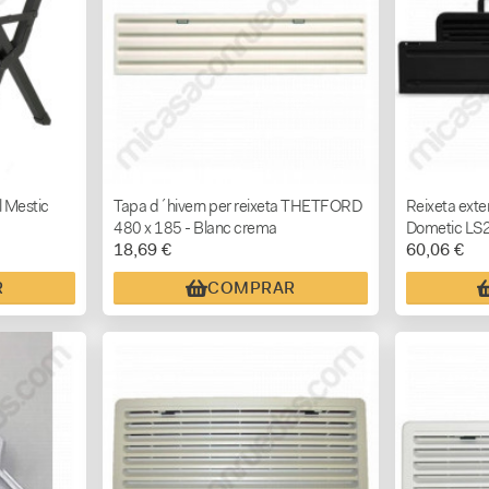
l Mestic
Tapa d´hivern per reixeta THETFORD
Reixeta exte
480 x 185 - Blanc crema
Dometic LS
18,69 €
60,06 €
R
COMPRAR