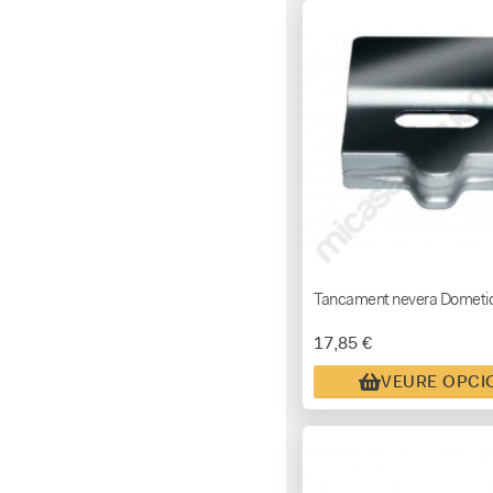
Tancament nevera Dometi
17,85 €
VEURE OPCI