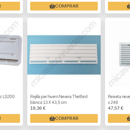
R
COMPRAR
ic LS200
Rejilla per hivern Nevera Thetford
Reixeta nev
blanca 13 X 43,5 cm
x 248
19,36 €
47,57 €
R
COMPRAR