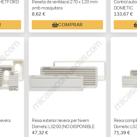
a THETFORD
Reixeta de ventilació 270 x 120 mm
Control aut
amb mosquitera
DOMETIC
8,62 €
133,67 €
R
COMPRAR
nevera
Reixa exterior nevera per hivern
Reixa comple
Dometic LS200 (NO DISPONIBLE
Dometic LS
47,32 €
71,39 €
FINS A MITJANS DE DESEMBRE)