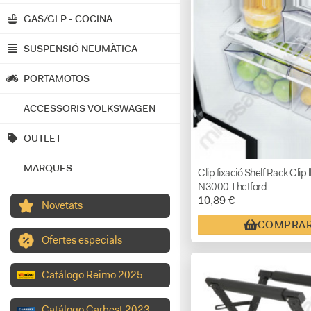
GAS/GLP - COCINA
SUSPENSIÓ NEUMÀTICA
PORTAMOTOS
ACCESSORIS VOLKSWAGEN
OUTLET
MARQUES
Clip fixació Shelf Rack Clip l
N3000 Thetford
10,89 €
Novetats
COMPRA
Ofertes especials
Catálogo Reimo 2025
Catálogo Carbest 2023