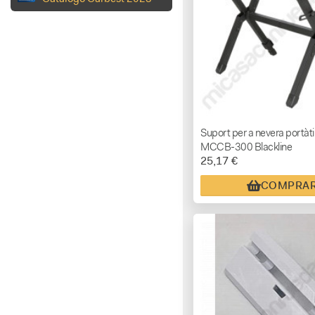
Suport per a nevera portàti
MCCB-300 Blackline
25,17 €
COMPRA