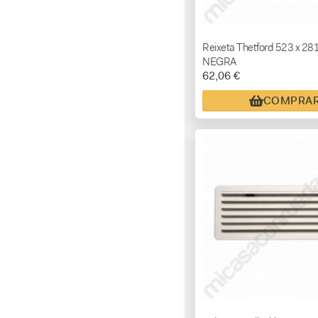
Reixeta Thetford 523 x 28
NEGRA
62,06 €
COMPRA