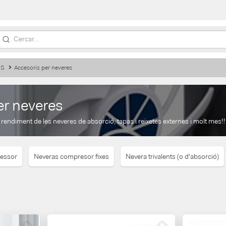
IS
Accesoris per neveres
er neveres
l rendiment de les neveres de absorció, tapas i reixetes externes i molt mes!!
ressor
Neveras compresor fixes
Nevera trivalents (o d'absorció)