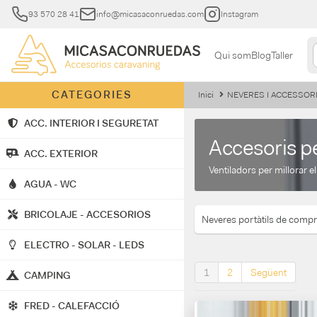
93 570 28 41
info@micasaconruedas.com
Instagram
Qui som
Blog
Taller
CATEGORIES
Inici
NEVERES I ACCESSOR
ACC. INTERIOR I SEGURETAT
Accesoris p
ACC. EXTERIOR
Ventiladors per millorar e
AGUA - WC
BRICOLAJE - ACCESORIOS
Neveres portàtils de comp
ELECTRO - SOLAR - LEDS
1
2
Següent
CAMPING
FRED - CALEFACCIÓ