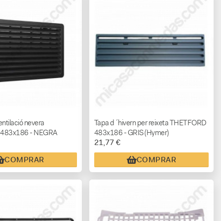
entilació nevera
Tapa d´hivern per reixeta THETFORD
483x186 - NEGRA
483x186 - GRIS (Hymer)
21,77 €
COMPRAR
COMPRAR