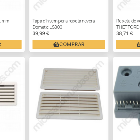
1 mm -
Tapa d'hivern per a reixeta nevera
Reixeta de v
Dometic LS300
THETFORD 4
39,99 €
38,71 €
R
COMPRAR