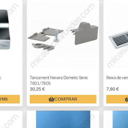
c
Tancament Nevera Dometic Serie
Reixa de ven
7601/7605
30,25 €
7,80 €
ONS
COMPRAR