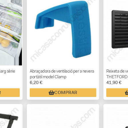
larg sèrie
Abraçadora de ventilació per a nevera
Reixeta de v
portàtil model Clamp
THETFORD 
6,20 €
41,90 €
R
COMPRAR