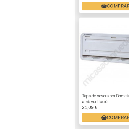
COMPRA
Tapa de nevera per Domet
amb ventilació
21,09 €
COMPRA