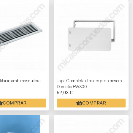
tilacio amb mosquitera
Tapa Completa d'hivern per a nevera
Dometic EW300
52,03 €
COMPRAR
COMPRAR