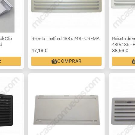
ck Clip
Reixeta Thetford 488 x 248 - CREMA
Reixeta de 
rd
480x185 -
47,19 €
38,56 €
R
COMPRAR