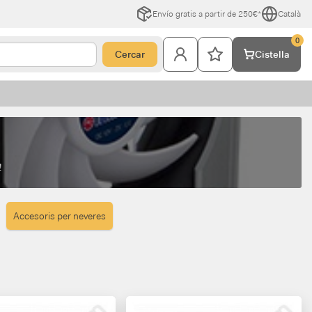
Envío gratis a partir de 250€*
Català
0
Cercar
Cistella
!
Accesoris per neveres