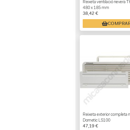
Reixeta ventilació never
480 x 185 mm
38,42 €
COMPRA
Reixeta exterior completa 
Dometic LS100
47,19 €