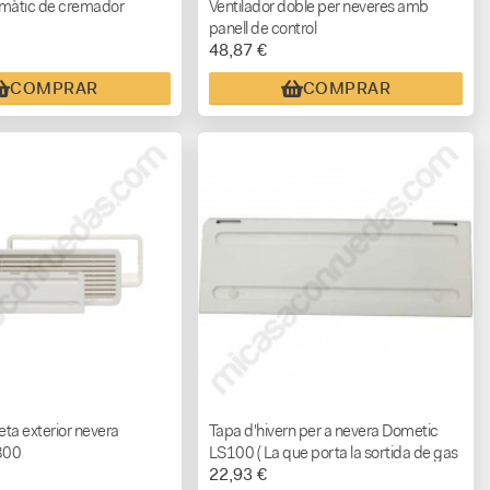
omàtic de cremador
Ventilador doble per neveres amb
panell de control
48,87 €
COMPRAR
COMPRAR
ta exterior nevera
Tapa d'hivern per a nevera Dometic
300
LS100 ( La que porta la sortida de gas
22,93 €
)