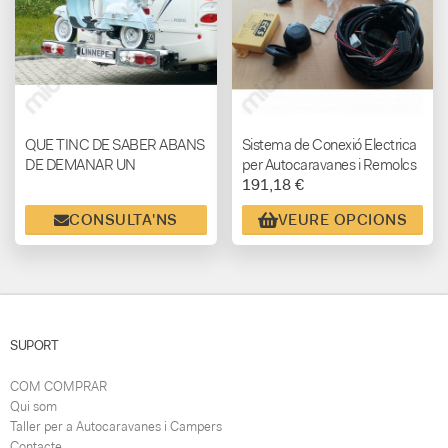
QUE TINC DE SABER ABANS
Sistema de Conexió Electrica
DE DEMANAR UN
per Autocaravanes i Remolcs
191,18 €
PORTAMOTOS PER
AUTOCARAVANA
CONSULTA'NS
VEURE OPCIONS
SUPORT
COM COMPRAR
Qui som
Taller per a Autocaravanes i Campers
Contacte