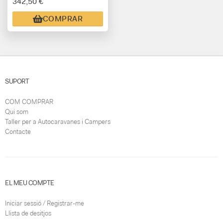
342,50 €
DARRERS FIAT DUCAT -
CITROEN JUMPER -
COMPRAR
PEUGEOT BOXER + 2006
SUPORT
COM COMPRAR
Qui som
Taller per a Autocaravanes i Campers
Contacte
EL MEU COMPTE
Iniciar sessió / Registrar-me
Llista de desitjos