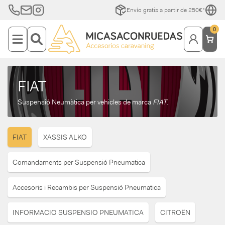
Envío gratis a partir de 250€*
0
FIAT
Suspensió Neumàtica per vehicles de marca
FIAT
.
FIAT
XASSIS ALKO
Comandaments per Suspensió Pneumatica
Accesoris i Recambis per Suspensió Pneumatica
INFORMACIO SUSPENSIO PNEUMATICA
CITROËN