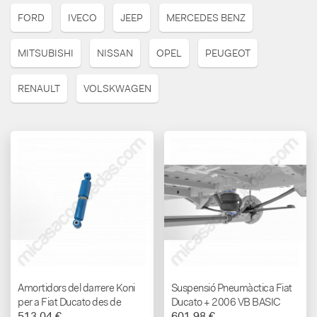
FORD
IVECO
JEEP
MERCEDES BENZ
MITSUBISHI
NISSAN
OPEL
PEUGEOT
RENAULT
VOLSKWAGEN
Amortidors del darrere Koni
Suspensió Pneumàctica Fiat
per a Fiat Ducato des de
Ducato + 2006 VB BASIC
513,04 €
601,98 €
2006 - VB AIRSUSPENSION