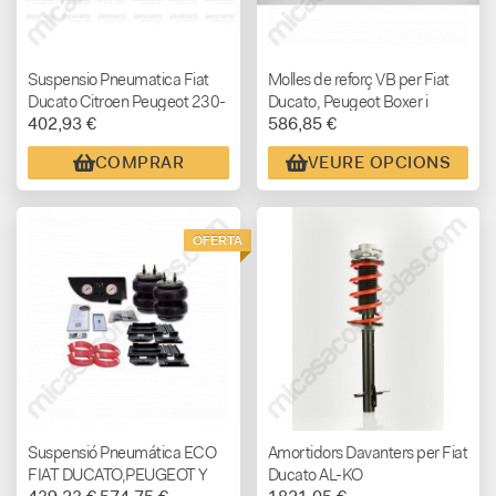
Suspensio Pneumatica Fiat
Molles de reforç VB per Fiat
Ducato Citroen Peugeot 230-
Ducato, Peugeot Boxer i
402,93 €
586,85 €
244 any 1994-2006 KIT
Citroen Jumper
BASIC
COMPRAR
VEURE OPCIONS
OFERTA
Suspensió Pneumática ECO
Amortidors Davanters per Fiat
FIAT DUCATO,PEUGEOT Y
Ducato AL-KO