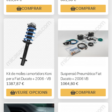
COMPRAR
COMPRAR
Kit de molles i amortidors Koni
Suspensió Pneumàtica Fiat
per a Fiat Ducato + 2006 - VB
Ducato + 2006 VB
1387,87 €
1064,80 €
AIRSUSPENSION
COMFORT
VEURE OPCIONS
COMPRAR