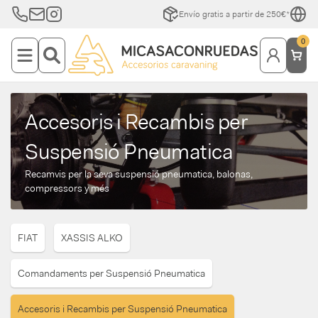
Envío gratis a partir de 250€*
0
Accesoris i Recambis per
Suspensió Pneumatica
Recamvis per la seva suspensió pneumatica, balonas,
compressors y més
FIAT
XASSIS ALKO
Comandaments per Suspensió Pneumatica
Accesoris i Recambis per Suspensió Pneumatica