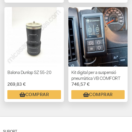
Balona Dunlop SZ 55-20
Kit digital per a suspensió
pneumàtica VB COMFORT
269,83 €
746,57 €
SemiAir
COMPRAR
COMPRAR
SUPORT