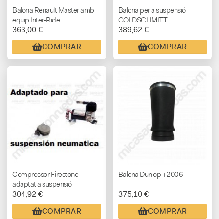
Balona Renault Master amb
Balona per a suspensió
equip Inter-Ride
GOLDSCHMITT
363,00 €
389,62 €
COMPRAR
COMPRAR
Compressor Firestone
Balona Dunlop +2006
adaptat a suspensió
304,92 €
375,10 €
neumatica 8 bar
COMPRAR
COMPRAR