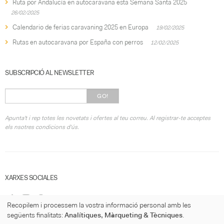
Ruta por Andalucía en autocaravana esta Semana Santa 2025
26/02/2025
Calendario de ferias caravaning 2025 en Europa
19/02/2025
Rutas en autocaravana por España con perros
12/02/2025
SUBSCRIPCIÓ AL NEWSLETTER
GO!
Apunta't i rep totes les novetats i ofertes al teu correu. Al registrar-te acceptes
els nsotres condicions d'ús.
XARXES SOCIALES
Recopilem i processem la vostra informació personal amb les
següents finalitats:
Analítiques, Màrqueting & Tècniques
.