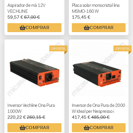
Aspirador de mà 12V
Placa solar monocristal·lina
VECHLINE
MSMO-160 W
59,57 €
67,00 €
175,45 €
COMPRAR
COMPRAR
OFERTA
OFERTA
Inversor Vechline Ona Pura
Inversor de Ona Pura de 2000
1000W
W Ideal per Nespresso i
220,22 €
260,15 €
417,45 €
485,00 €
assecadors de cabells
COMPRAR
COMPRAR