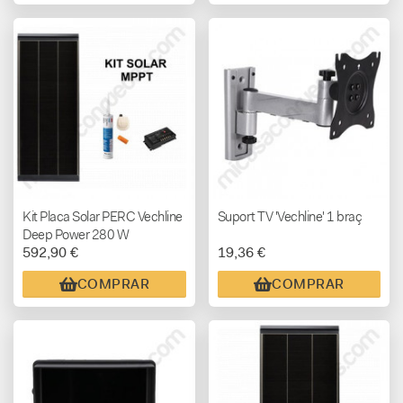
Kit Placa Solar PERC Vechline
Suport TV 'Vechline' 1 braç
Deep Power 280 W
592,90 €
19,36 €
Regulador MPPT
COMPRAR
COMPRAR