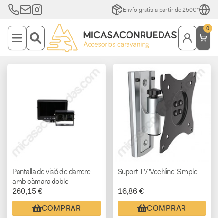
Envío gratis a partir de 250€*
0
Pantalla de visió de darrere
Suport TV 'Vechline' Simple
amb càmara doble
260,15 €
16,86 €
COMPRAR
COMPRAR