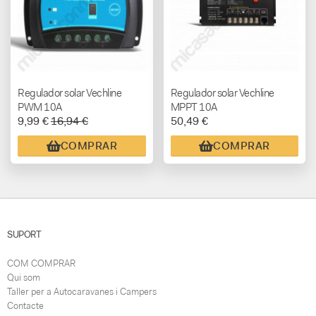
Regulador solar Vechline
Regulador solar Vechline
PWM 10A
MPPT 10A
9,99 €
16,94 €
50,49 €
COMPRAR
COMPRAR
SUPORT
COM COMPRAR
Qui som
Taller per a Autocaravanes i Campers
Contacte