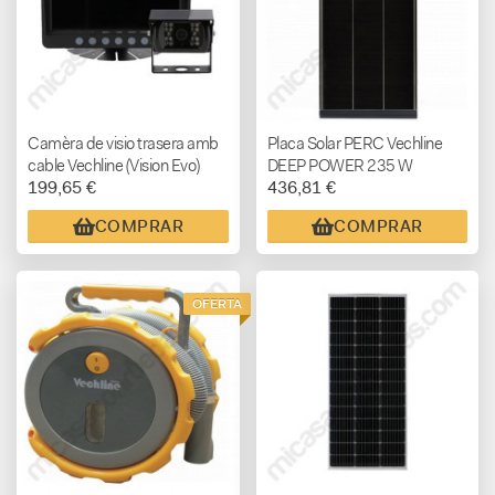
Camèra de visio trasera amb
Placa Solar PERC Vechline
cable Vechline (Vision Evo)
DEEP POWER 235 W
199,65 €
436,81 €
COMPRAR
COMPRAR
OFERTA